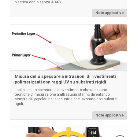
plastica con o senza ADAS.
Per saperne di più
Note applicative
Spessori in plastica certificati
Misura dello spessore a ultrasuoni di rivestimenti
polimerizzati con raggi UV su substrati rigidi
Alternativa economica alle piastre metalliche rivestite,
con una precisione ridotta. Ideale per proteggere la
I calibri per lo spessore del rivestimento che utilizzano
tecniche di misurazione a ultrasuoni stanno diventando
punta della sonda PosiTector .
sempre più popolari nelle industrie che lavorano con substrati
rigidi.
Note applicative
Per saperne di più