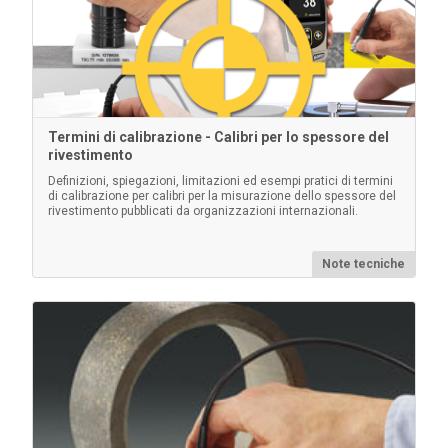
Termini di calibrazione - Calibri per lo spessore del
rivestimento
Kit di alimentazione CA
Definizioni, spiegazioni, limitazioni ed esempi pratici di termini
di calibrazione per calibri per la misurazione dello spessore del
rivestimento pubblicati da organizzazioni internazionali.
Da utilizzare per il funzionamento continuo. Questo kit
fornisce diverse soluzioni di alimentazione alternativa
per il PosiTector a batteria. Il calibro funziona senza
Note tecniche
bisogno di batterie.
Per saperne di più