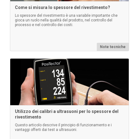
Come si misura lo spessore del rivestimento?
Lo spessore del rivestimento è una variabile importante che
gioca un ruolo nella qualità del prodotto, nel controllo del
processo e nel controllo dei costi.
Custodie Pelican per i kit di ispezione
PosiTector
Note tecniche
Custodie Pelican resistenti e impermeabili, complete
di un inserto in schiuma personalizzato per contenere
in modo sicuro lo strumento PosiTector .
Per saperne di più
Utilizzo dei calibri a ultrasuoni per lo spessore del
rivestimento
Questo articolo descrive il principio di funzionamento e i
vantaggi offerti dai test a ultrasuoni.