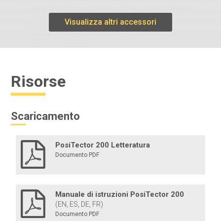
I corpi PosiTector accettano tutte le sonde PosiTector
, trasformandosi facilmente da spessimetro per
Visualizza altri accessori
rivestimenti a spessimetro per profili superficiali,
misuratore del punto di rugiada, tester di sali solubili,
spessimetro per durezza e ultrasuoni.
Risorse
Per saperne di più
Scaricamento
PosiTector 200 Letteratura
Documento PDF
Stampante Bluetooth
Manuale di istruzioni PosiTector 200
(EN, ES, DE, FR)
Alimentata a batteria e leggera, questa stampante
Documento PDF
Bluetooth stampa letture e riepiloghi statistici via