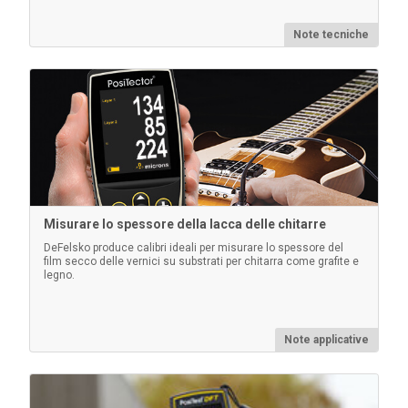
Note tecniche
Accoppiatore a ultrasuoni
Ogni PosiTector 200 e PosiTector UTG viene spedito
con (1) flacone di accoppiante a ultrasuoni. Sono
disponibili altri flaconi da 4 oz. (venduti in confezioni
da 12 o in confezioni doppie).
Misurare lo spessore della lacca delle chitarre
DeFelsko produce calibri ideali per misurare lo spessore del
Per saperne di più
film secco delle vernici su substrati per chitarra come grafite e
legno.
Note applicative