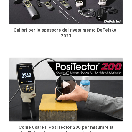
dispositivo mobile con l'app PosiTector o a una stampante
portatile opzionale.
API BLE
disponibile per l'integrazione in
software di terze parti.
Integrazione con software di terze parti
, droni, ROV, PLC e
dispositivi robotici utilizzando diversi protocolli di
Calibri per lo spessore del rivestimento DeFelsko |
comunicazionestandard .
2023
Come usare il PosiTector 200 per misurare la