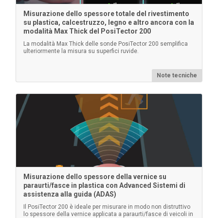
Misurazione dello spessore totale del rivestimento
su plastica, calcestruzzo, legno e altro ancora con la
modalità Max Thick del PosiTector 200
Per saperne di più
La modalità Max Thick delle sonde PosiTector 200 semplifica
ulteriormente la misura su superfici ruvide.
Note tecniche
Custodia PosiTector
Comoda valigetta rigida per il trasporto del corpo del
calibro PosiTector e di più sonde
Misurazione dello spessore della vernice su
paraurti/fasce in plastica con Advanced Sistemi di
assistenza alla guida (ADAS)
Il PosiTector 200 è ideale per misurare in modo non distruttivo
lo spessore della vernice applicata a paraurti/fasce di veicoli in