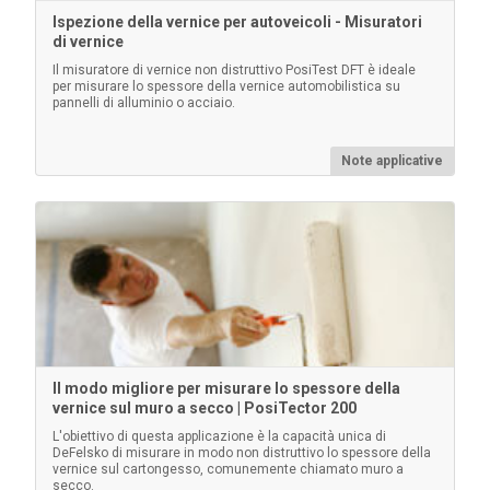
Ispezione della vernice per autoveicoli - Misuratori
I blocchi di polistirene certificati sono da utilizzare
di vernice
con calibri che misurano oltre 1500 µm (60 mils).
Il misuratore di vernice non distruttivo PosiTest DFT è ideale
per misurare lo spessore della vernice automobilistica su
pannelli di alluminio o acciaio.
Note applicative
Per saperne di più
Il modo migliore per misurare lo spessore della
vernice sul muro a secco | PosiTector 200
Spessori in plastica non certificati
L'obiettivo di questa applicazione è la capacità unica di
DeFelsko di misurare in modo non distruttivo lo spessore della
vernice sul cartongesso, comunemente chiamato muro a
Fornisce un rapido controllo operativo dello strumento
secco.