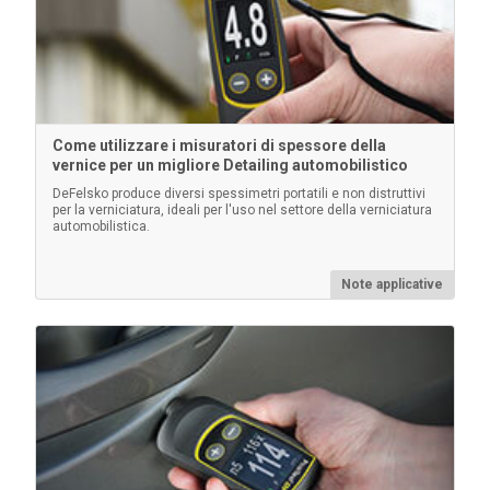
Clip da cintura
Clip da cintura per i corpi dei calibri PosiTector
Come utilizzare i misuratori di spessore della
vernice per un migliore Detailing automobilistico
DeFelsko produce diversi spessimetri portatili e non distruttivi
per la verniciatura, ideali per l'uso nel settore della verniciatura
automobilistica.
Per saperne di più
Note applicative
Blocchi di polistirene certificati