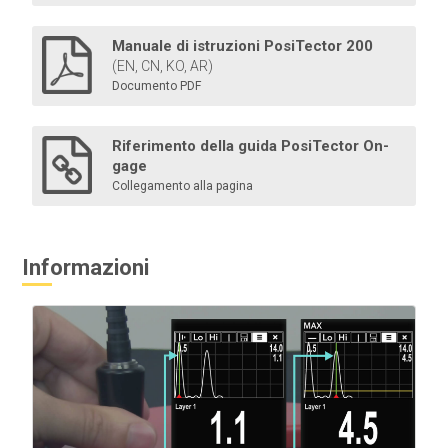
Bluetooth dai modelli Advanced .
Manuale di istruzioni PosiTector 200
(EN, CN, KO, AR)
Documento PDF
Per saperne di più
Riferimento della guida PosiTector On-
gage
Collegamento alla pagina
Informazioni
Standard di spessore certificati
Verifica dell'accuratezza e del funzionamento degli
spessimetri per rivestimenti. Componente importante
per soddisfare i requisiti di controllo qualità ISO/QS-
9000 e interni, con una precisione di misura tracciabile
secondo NIST o PTB.