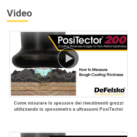
Video
Per ulteriori informazioni, consultare la
tabella di compatibilità delle sonde
.
Standard Modelli
Come misurare lo spessore dei rivestimenti grezzi
Include TUTTE le caratteristiche illustrate sopra più...
utilizzando lo spessimetro a ultrasuoni PosiTector
Misurare lo spessore totale di un sistema di rivestimento
Memorizzazione di 1.000 letture per sonda - le letture
memorizzate possono essere visualizzate o scaricate