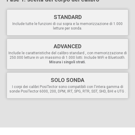
Potente
STANDARD
Visualizzazione/aggiornamento continuo di media,
deviazione standard , min/max e numero di letture durante
Include tutte le funzioni di cui sopra e la memorizzazione di 1.000
letture per sonda.
la misurazione.
La
modalità Max Thick
visualizza l'eco ultrasonico più
profondo, eliminando la necessità di regolare la gamma
ADVANCED
Lo, ideale per ignorare gli echi superficiali indesiderati.
Include le caratteristiche del calibro standard , con memorizzazione di
Cattura schermo
: consente di salvare 100 immagini
250.000 letture in un massimo di 1.000 lotti. Include WiFi e Bluetooth.
dello schermo per la registrazione e la revisione.
Misura i singoli strati.
Oltre 20 ore di funzionamento continuo con 3 batterie
AAA
Porta USB
per una connessione rapida e semplice a un
SOLO SONDA
PC e per l'alimentazione continua. Cavo USB incluso.
I corpi dei calibri PosiTector sono compatibili con l'intera gamma di
Le letture e i grafici memorizzati nell'unità USB PosiSoft
sonde PosiTector 6000, 200, DPM, IRT, SPG, RTR, SST, SHD, BHI e UTG .
sono accessibili tramite browser web universali PC o file
explorer. Non è necessario alcun software.
Include la
suite di softwarePosiSoft
per la
visualizzazione e la reportistica dei dati
Gli
aggiornamenti del software
via web mantengono il
calibro aggiornato