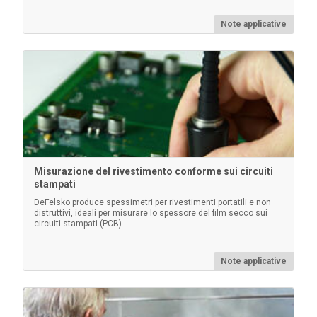
consentendo all'utente di eseguire misurazioni di
prova.
Note applicative
Per saperne di più
Misurazione del rivestimento conforme sui circuiti
stampati
DeFelsko produce spessimetri per rivestimenti portatili e non
distruttivi, ideali per misurare lo spessore del film secco sui
circuiti stampati (PCB).
Schermo protettivo per lenti
Note applicative
Confezione da 5 sottili schermi per lenti in plastica per
proteggere i display PosiTector da schizzi di vernice.
Un paraluce è incluso in ogni PosiTector PosiTector.