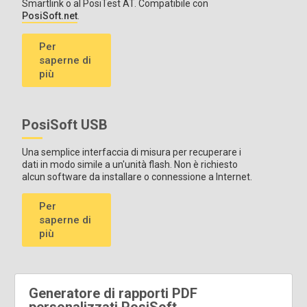
Smartlink o al PosiTest AT. Compatibile con
PosiSoft.net
.
Per
saperne di
più
PosiSoft USB
Una semplice interfaccia di misura per recuperare i
dati in modo simile a un'unità flash. Non è richiesto
alcun software da installare o connessione a Internet.
Per
saperne di
più
Generatore di rapporti PDF