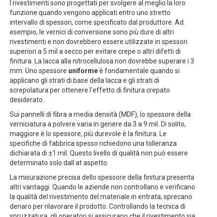
I rivestimenti sono progettati per svolgere al meglio la loro
funzione quando vengono applicati entro uno stretto
intervallo di spessori, come specificato dal produttore. Ad
esempio, le vernici di conversione sono più dure di altri
rivestimenti e non dovrebbero essere utilizzate in spessori
superiori a 5 mil a secco per evitare crepe o altri difetti di
finitura. La lacca alla nitrocellulosa non dovrebbe superare i 3
mm. Uno spessore
uniforme
è fondamentale quando si
applicano gli strati di base della lacca e gli strati di
screpolatura per ottenere l'effetto di finitura crepato
desiderato.
Sui pannelli di fibra a media densità (MDF), lo spessore della
verniciatura a polvere varia in genere da 3 a 9 mil. Di solito,
maggiore è lo spessore, più durevole è la finitura. Le
specifiche di fabbrica spesso richiedono una tolleranza
dichiarata di ±1 mil. Questo livello di qualità non può essere
determinato solo dall at aspetto.
La misurazione precisa dello spessore della finitura presenta
altri vantaggi. Quando le aziende non controllano e verificano
la qualità del rivestimento del materiale in entrata, sprecano
denaro per rilavorare il prodotto. Controllando la tecnica di
spruzzatura, gli operatori si assicurano che il rivestimento sia