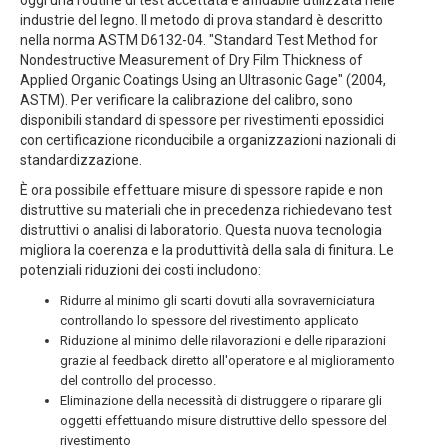
oggi una routine di test accettata e affidabile utilizzata nelle
industrie del legno. Il metodo di prova standard è descritto
nella norma ASTM D6132-04. "Standard Test Method for
Nondestructive Measurement of Dry Film Thickness of
Applied Organic Coatings Using an Ultrasonic Gage" (2004,
ASTM). Per verificare la calibrazione del calibro, sono
disponibili standard di spessore per rivestimenti epossidici
con certificazione riconducibile a organizzazioni nazionali di
standardizzazione.
È ora possibile effettuare misure di spessore rapide e non
distruttive su materiali che in precedenza richiedevano test
distruttivi o analisi di laboratorio. Questa nuova tecnologia
migliora la coerenza e la produttività della sala di finitura. Le
potenziali riduzioni dei costi includono:
Ridurre al minimo gli scarti dovuti alla sovraverniciatura
controllando lo spessore del rivestimento applicato
Riduzione al minimo delle rilavorazioni e delle riparazioni
grazie al feedback diretto all'operatore e al miglioramento
del controllo del processo.
Eliminazione della necessità di distruggere o riparare gli
oggetti effettuando misure distruttive dello spessore del
rivestimento