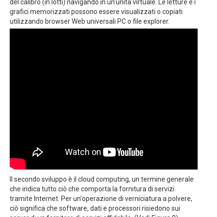
del calibro (in lotti) navigando in un'unità virtuale. Le letture e i
grafici memorizzati possono essere visualizzati o copiati
utilizzando browser Web universali PC o file explorer.
Il secondo sviluppo è il cloud computing, un termine generale
che indica tutto ciò che comporta la fornitura di servizi
tramite Internet. Per un'operazione di verniciatura a polvere,
ciò significa che software, dati e processori risiedono sui