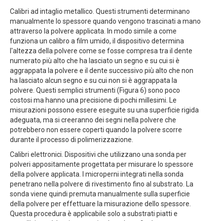
Calibri ad intaglio metallico. Questi strumenti determinano
manualmente lo spessore quando vengono trascinati a mano
attraverso la polvere applicata. In modo simile a come
funziona un calibro a film umido, il dispositivo determina
l'altezza della polvere come se fosse compresa tra il dente
numerato più alto che ha lasciato un segno e su cui si è
aggrappata la polvere e il dente successivo più alto che non
ha lasciato alcun segno e su cui non si è aggrappata la
polvere. Questi semplici strumenti (Figura 6) sono poco
costosi ma hanno una precisione di pochi millesimi. Le
misurazioni possono essere eseguite su una superficie rigida
adeguata, ma si creeranno dei segni nella polvere che
potrebbero non essere coperti quando la polvere scorre
durante il processo di polimerizzazione.
Calibri elettronici. Dispositivi che utilizzano una sonda per
polveri appositamente progettata per misurare lo spessore
della polvere applicata. I microperni integrati nella sonda
penetrano nella polvere di rivestimento fino al substrato. La
sonda viene quindi premuta manualmente sulla superficie
della polvere per effettuare la misurazione dello spessore.
Questa procedura è applicabile solo a substrati piatti e