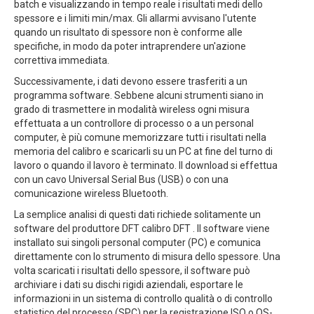
batch e visualizzando in tempo reale i risultati medi dello
spessore e i limiti min/max. Gli allarmi avvisano l'utente
quando un risultato di spessore non è conforme alle
specifiche, in modo da poter intraprendere un'azione
correttiva immediata.
Successivamente, i dati devono essere trasferiti a un
programma software. Sebbene alcuni strumenti siano in
grado di trasmettere in modalità wireless ogni misura
effettuata a un controllore di processo o a un personal
computer, è più comune memorizzare tutti i risultati nella
memoria del calibro e scaricarli su un PC at fine del turno di
lavoro o quando il lavoro è terminato. Il download si effettua
con un cavo Universal Serial Bus (USB) o con una
comunicazione wireless Bluetooth.
La semplice analisi di questi dati richiede solitamente un
software del produttore DFT calibro DFT . Il software viene
installato sui singoli personal computer (PC) e comunica
direttamente con lo strumento di misura dello spessore. Una
volta scaricati i risultati dello spessore, il software può
archiviare i dati su dischi rigidi aziendali, esportare le
informazioni in un sistema di controllo qualità o di controllo
statistico del processo (SPC) per la registrazione ISO o QS-