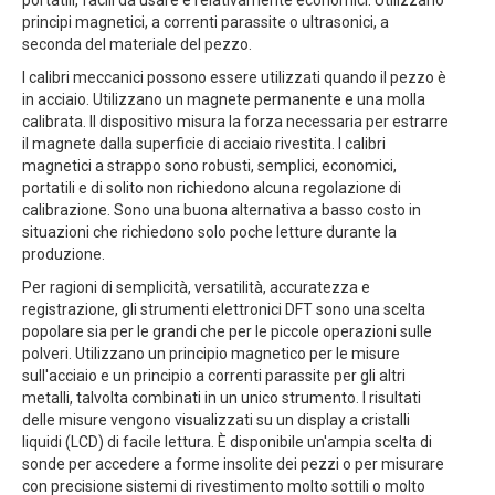
portatili, facili da usare e relativamente economici. Utilizzano
principi magnetici, a correnti parassite o ultrasonici, a
seconda del materiale del pezzo.
I calibri meccanici possono essere utilizzati quando il pezzo è
in acciaio. Utilizzano un magnete permanente e una molla
calibrata. Il dispositivo misura la forza necessaria per estrarre
il magnete dalla superficie di acciaio rivestita. I calibri
magnetici a strappo sono robusti, semplici, economici,
portatili e di solito non richiedono alcuna regolazione di
calibrazione. Sono una buona alternativa a basso costo in
situazioni che richiedono solo poche letture durante la
produzione.
Per ragioni di semplicità, versatilità, accuratezza e
registrazione, gli strumenti elettronici DFT sono una scelta
popolare sia per le grandi che per le piccole operazioni sulle
polveri. Utilizzano un principio magnetico per le misure
sull'acciaio e un principio a correnti parassite per gli altri
metalli, talvolta combinati in un unico strumento. I risultati
delle misure vengono visualizzati su un display a cristalli
liquidi (LCD) di facile lettura. È disponibile un'ampia scelta di
sonde per accedere a forme insolite dei pezzi o per misurare
con precisione sistemi di rivestimento molto sottili o molto