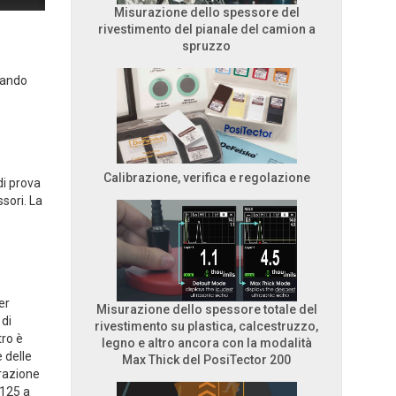
Misurazione dello spessore del
rivestimento del pianale del camion a
spruzzo
miando
Calibrazione, verifica e regolazione
di prova
ssori. La
er
Misurazione dello spessore totale del
 di
rivestimento su plastica, calcestruzzo,
tro è
legno e altro ancora con la modalità
 delle
Max Thick del PosiTector 200
brazione
 125 a