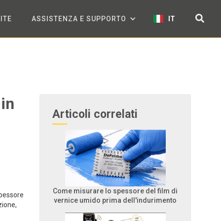
ITE
ASSISTENZA E SUPPORTO
IT
 in
Articoli correlati
Come misurare lo spessore del film di
spessore
vernice umido prima dell'indurimento
zione,