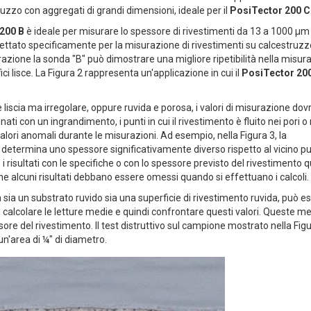
uzzo con aggregati di grandi dimensioni, ideale per il
PosiTector 200 C
200 B
è ideale per misurare lo spessore di rivestimenti da 13 a 1000 µm 
ettato specificamente per la misurazione di rivestimenti su calcestruzz
azione la sonda "B" può dimostrare una migliore ripetibilità nella misur
fici lisce. La Figura 2 rappresenta un'applicazione in cui il
PosiTector 20
è liscia ma irregolare, oppure ruvida e porosa, i valori di misurazione do
i con un ingrandimento, i punti in cui il rivestimento è fluito nei pori o 
ori anomali durante le misurazioni. Ad esempio, nella Figura 3, la
 determina uno spessore significativamente diverso rispetto al vicino pu
i risultati con le specifiche o con lo spessore previsto del rivestimento 
 che alcuni risultati debbano essere omessi quando si effettuano i calcoli.
 sia un substrato ruvido sia una superficie di rivestimento ruvida, può e
, calcolare le letture medie e quindi confrontare questi valori. Queste m
re del rivestimento. Il test distruttivo sul campione mostrato nella Fig
un'area di ¼" di diametro.