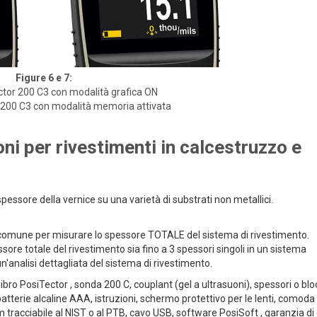
Figure 6 e 7:
ector 200 C3 con modalità grafica ON
 200 C3 con modalità memoria attivata
oni per rivestimenti in calcestruzzo e
pessore della vernice su una varietà di substrati non metallici.
comune per misurare lo spessore TOTALE del sistema di rivestimento.
ssore totale del rivestimento sia fino a 3 spessori singoli in un sistema
un'analisi dettagliata del sistema di rivestimento.
ibro PosiTector , sonda 200 C, couplant (gel a ultrasuoni), spessori o blo
batterie alcaline AAA, istruzioni, schermo protettivo per le lenti, comoda
rm tracciabile al NIST o al PTB, cavo USB, software PosiSoft , garanzia di