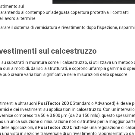
estimento sul
, garantendo al contempo un'adeguata copertura protettiva. I contratti
 lavoro al termine.
parare il sistema di verniciatura e rivestimento dopo l'ispezione, rispar
ivestimenti sul calcestruzzo
su substrati in muratura come il calcestruzzo, si utilizzava un metodo 
 da duri a morbidi, da lisci a strutturati, e coprono un'ampia gamma di spe
e può creare variazioni significative nelle misurazioni dello spessore.
o
stimenti a ultrasuoni
PosiTector 200 C
Standard o Advanced) è ideale p
nici e dei rivestimenti su applicazioni in calcestruzzo. Con un intervallo
 vernice compreso tra 50 e 3.800 µm (da 2 a 150 mils), questo spessime
ano un'unica soluzione di misurazione non distruttiva per la maggior parte
delle applicazioni, il
PosiTector 200 C
richiede una regolazione di cali
a una vista in sezione trasversale di un rivestimento rappresentativo da