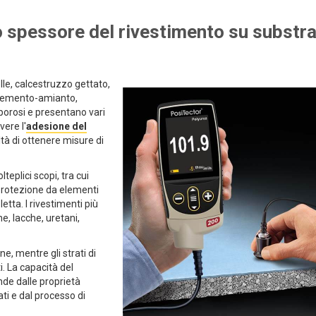
 spessore del rivestimento su substrat
lle, calcestruzzo gettato,
i cemento-amianto,
porosi e presentano vari
vere l'
adesione del
ltà di ottenere misure di
teplici scopi, tra cui
a protezione da elementi
letta. I rivestimenti più
he, lacche, uretani,
ne, mentre gli strati di
. La capacità del
ende dalle proprietà
ati e dal processo di