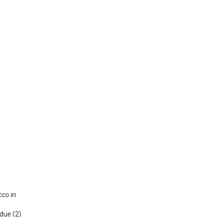
cco in
 due (2)