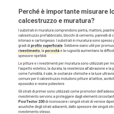
Perché è importante misurare lo
calcestruzzo e muratura?
I substrati in muratura comprendono pietra, mattoni, piastre
calcestruzzo prefabbricato, blocchi di cemento, pannelli d
intonaci e cartongesso. I substrati in muratura sono spesso 
gradi di
profilo superficiale
. Sebbene siano utili per promuo
rivestimento
, la
porosità
e la rugosità aumentano la diffico
spessore ripetibili.
Le pitture e i rivestimenti per muratura sono utilizzati per mol
l'aspetto estetico, la durata, la resistenza all'abrasione e l
come l'umidità, il sale, le sostanze chimiche e la luce ultravio
comuni per il calcestruzzo includono pitture al lattice, acrilic
epossidici e resine poliestere.
Gli strati di primer sono utilizzati come promotori dell'adesio
rivestimento servono a proteggere dagli elementi circostanti
PosiTector 200
di riconoscere i singoli strati di vernice dip
acustiche degli strati adiacenti, dallo spessore dei singoli str
rivestimento stesso.