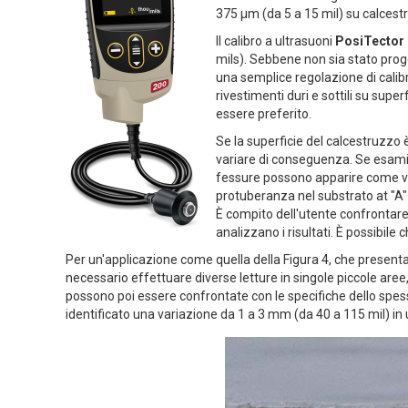
375 µm (da 5 a 15 mil) su calcestr
Il calibro a ultrasuoni
PosiTector 
mils). Sebbene non sia stato prog
una semplice regolazione di calibr
rivestimenti duri e sottili su super
essere preferito.
Se la superficie del calcestruzzo 
variare di conseguenza. Se esaminat
fessure possono apparire come val
protuberanza nel substrato at "A"
È compito dell'utente confrontare 
analizzano i risultati. È possibile
Per un'applicazione come quella della Figura 4, che presenta
necessario effettuare diverse letture in singole piccole aree
possono poi essere confrontate con le specifiche dello spesso
identificato una variazione da 1 a 3 mm (da 40 a 115 mil) in 