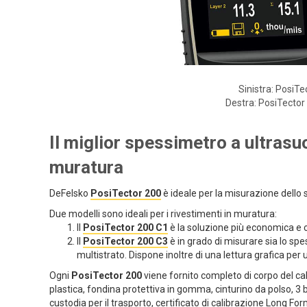
Sinistra: PosiT
Destra: PosiTector
Il miglior spessimetro a ultrasu
muratura
DeFelsko
PosiTector 200
è ideale per la misurazione dello s
Due modelli sono ideali per i rivestimenti in muratura:
Il
PosiTector 200 C1
è la soluzione più economica e 
Il
PosiTector 200 C3
è in grado di misurare sia lo spe
multistrato. Dispone inoltre di una lettura grafica per 
Ogni
PosiTector 200
viene fornito completo di corpo del cal
plastica, fondina protettiva in gomma, cinturino da polso, 3 
custodia per il trasporto, certificato di calibrazione Long Fo