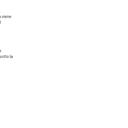
.
a viene
l
e
sotto la