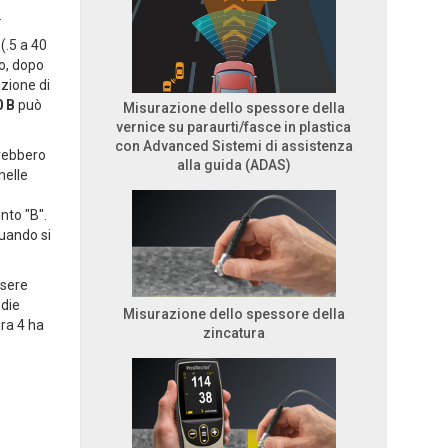
.
(.5 a 40
o, dopo
azione di
0 B
può
Misurazione dello spessore della
vernice su paraurti/fasce in plastica
con Advanced Sistemi di assistenza
vrebbero
alla guida (ADAS)
nelle
nto "B".
quando si
ssere
edie
Misurazione dello spessore della
ura 4 ha
zincatura