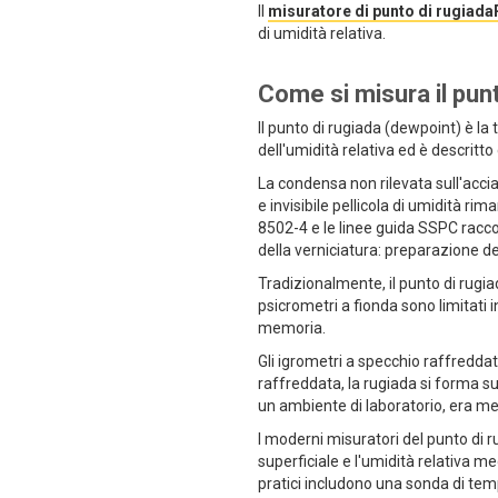
Il
misuratore di punto di rugia
di umidità relativa.
Come si misura il pun
Il punto di rugiada (dewpoint) è la
dell'umidità relativa ed è descrit
La condensa non rilevata sull'acci
e invisibile pellicola di umidità ri
8502-4 e le linee guida SSPC raccom
della verniciatura: preparazione de
Tradizionalmente, il punto di rugia
psicrometri a fionda sono limitati 
memoria.
Gli igrometri a specchio raffreddat
raffreddata, la rugiada si forma su
un ambiente di laboratorio, era meno
I moderni misuratori del punto di 
superficiale e l'umidità relativa m
pratici includono una sonda di tem