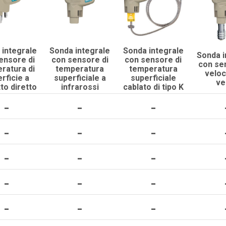
 integrale
Sonda integrale
Sonda integrale
Sonda i
ensore di
con sensore di
con sensore di
con se
ratura di
temperatura
temperatura
veloc
rficie a
superficiale a
superficiale
ve
to diretto
infrarossi
cablato di tipo K
-
-
-
-
-
-
-
-
-
-
-
-
-
-
-