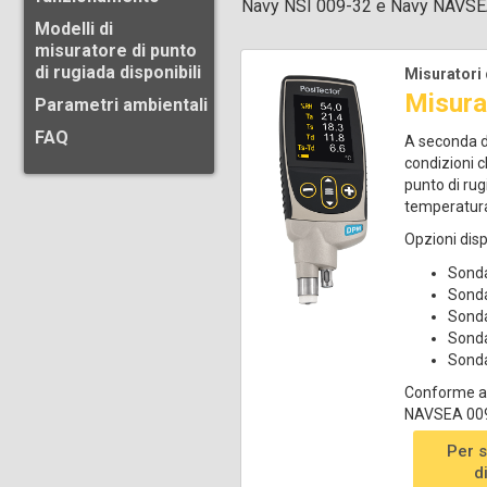
Navy NSI 009-32 e Navy NAVSE
Modelli di
misuratore di punto
di rugiada disponibili
Misuratori 
Misura
Parametri ambientali
FAQ
A seconda de
condizioni c
punto di rug
temperatura
Opzioni dispo
Sonda
Sonda
Sonda
Sonda
Sonda
Conforme al
NAVSEA 009
Per 
d