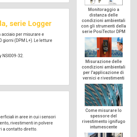
Monitoraggio a
distanza delle
condizioni ambientali
da, serie Logger
con gli strumenti della
serie PosiTector DPM
n acciaio per misurare e
 giorni (DPM L+). Le letture
 NSI009-32.
Misurazione delle
condizioni ambientali
per l'applicazione di
vernici e rivestimenti
ccessori
|
Risorse
Come misurare lo
spessore del
ciali in aree in cui i sensori
rivestimento ignifugo
ento, rivestimenti in polvere
intumescente
 a contatto diretto.