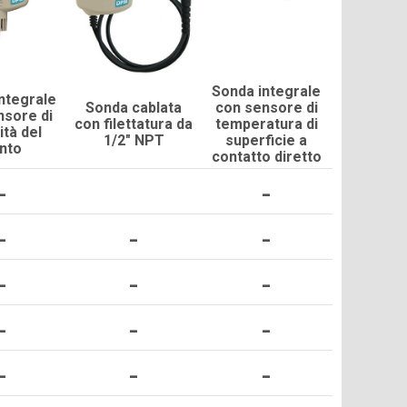
Sonda integrale
ntegrale
Sonda cablata
con sensore di
nsore di
con filettatura da
temperatura di
ità del
1/2" NPT
superficie a
nto
contatto diretto
-
-
-
-
-
-
-
-
-
-
-
-
-
-
-