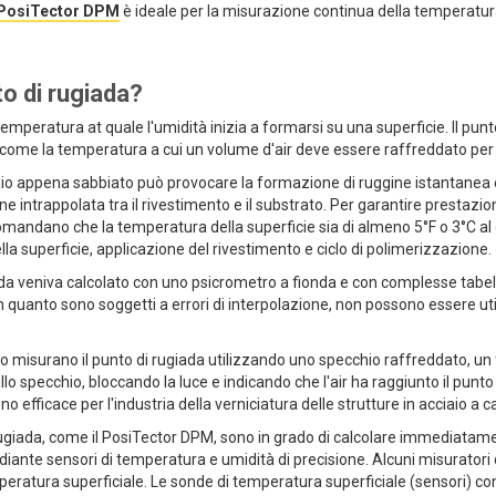
daPosiTector DPM
è ideale per la misurazione continua della temperatura
to di rugiada?
 temperatura at quale l'umidità inizia a formarsi su una superficie. Il pu
to come la temperatura a cui un volume d'air deve essere raffreddato per
aio appena sabbiato può provocare la formazione di ruggine istantanea 
mane intrappolata tra il rivestimento e il substrato. Per garantire prestazi
andano che la temperatura della superficie sia di almeno 5°F o 3°C al di
lla superficie, applicazione del rivestimento e ciclo di polimerizzazione.
da veniva calcolato con uno psicrometro a fionda e con complesse tabelle d
in quanto sono soggetti a errori di interpolazione, non possono essere ut
o misurano il punto di rugiada utilizzando uno specchio raffreddato, un fa
llo specchio, bloccando la luce e indicando che l'air ha raggiunto il pu
 efficace per l'industria della verniciatura delle strutture in acciaio a ca
rugiada, come il PosiTector DPM, sono in grado di calcolare immediatam
ediante sensori di temperatura e umidità di precisione. Alcuni misuratori c
peratura superficiale. Le sonde di temperatura superficiale (sensori) co