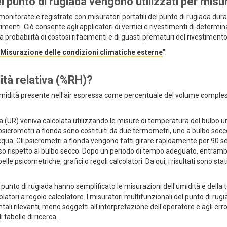
l punto di rugiada vengono utilizzati per misu
nitorate e registrate con misuratori portatili del punto di rugiada duran
timenti. Ciò consente agli applicatori di vernici e rivestimenti di deter
 probabilità di costosi rifacimenti e di guasti prematuri del rivestimento 
"Misurazione delle condizioni climatiche esterne
".
ità relativa (%RH)?
 umidità presente nell'air espressa come percentuale del volume compless
va (UR) veniva calcolata utilizzando le misure di temperatura del bulbo 
psicrometri a fionda sono costituiti da due termometri, uno a bulbo sec
qua. Gli psicrometri a fionda vengono fatti girare rapidamente per 90 s
so rispetto al bulbo secco. Dopo un periodo di tempo adeguato, entrambi i
elle psicometriche, grafici o regoli calcolatori. Da qui, i risultati sono s
l punto di rugiada hanno semplificato le misurazioni dell'umidità e della
olatori a regolo calcolatore. I misuratori multifunzionali del punto di ru
tali rilevanti, meno soggetti all'interpretazione dell'operatore e agli erro
tabelle di ricerca.