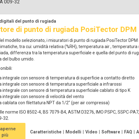
A 009-32
digitali del punto di rugiada
tore di punto di rugiada PosiTector DPM
l modello selezionato, i misuratori di punto di rugiada PosiTector DPM
limatiche, tra cui: umidità relativa (%RH), temperatura air , temperatura
iada, differenza tra la temperatura superficiale e quella del punto di rugi
 del bulbo umido.
nibili:
 integrale con sensore di temperatura di superficie a contatto diretto
 integrale con sensore di temperatura superficiale a infrarossi
 integrale con sensore di temperatura superficiale cablato di tipo K
 integrale con sensore di velocità del vento
 cablata con filettatura NPT da 1/2" (per air compressa)
le norme ISO 8502-4, BS 7079-B4, ASTM D3276, IMO PSPC, SSPC-PA7, 
-32.
saperne
Caratteristiche
|
Modelli
|
Video
|
Software
|
FAQ
|
A
i più