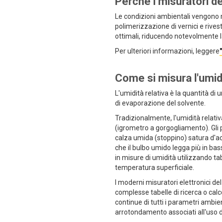
Perché i misuratori de
Le condizioni ambientali vengono mo
polimerizzazione di vernici e rives
ottimali, riducendo notevolmente la
Per ulteriori informazioni, leggere
Come si misura l'umid
L'umidità relativa è la quantità di
di evaporazione del solvente.
Tradizionalmente, l'umidità relati
(igrometro a gorgogliamento). Gli 
calza umida (stoppino) satura d'ac
che il bulbo umido legga più in bas
in misure di umidità utilizzando tab
temperatura superficiale.
I moderni misuratori elettronici de
complesse tabelle di ricerca o calc
continue di tutti i parametri ambien
arrotondamento associati all'uso di 