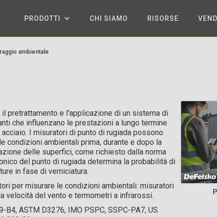
PRODOTTI
CHI SIAMO
RISORSE
VEND
raggio ambientale
il pretrattamento e l'applicazione di un sistema di
anti che influenzano le prestazioni a lungo termine
n acciaio. I misuratori di punto di rugiada possono
le condizioni ambientali prima, durante e dopo la
razione delle superfici, come richiesto dalla norma
nico del punto di rugiada determina la probabilità di
ure in fase di verniciatura.
tori per misurare le condizioni ambientali: misuratori
P
la velocità del vento e termometri a infrarossi.
79-B4, ASTM D3276, IMO PSPC, SSPC-PA7, US