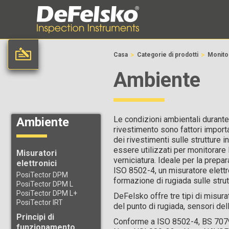
>
>
Casa
Categorie di prodotti
Monito
Ambiente
Le condizioni ambientali durante 
Ambiente
rivestimento sono fattori import
dei rivestimenti sulle strutture i
essere utilizzati per monitorare 
Misuratori
verniciatura. Ideale per la prepa
elettronici
ISO 8502-4, un misuratore elettro
PosiTector DPM
formazione di rugiada sulle strutt
PosiTector DPM L
PosiTector DPM L+
DeFelsko offre tre tipi di misura
PosiTector IRT
del punto di rugiada, sensori del
Principi di
Conforme a ISO 8502-4, BS 70
funzionamento