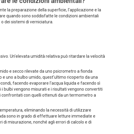
rare le condizioni ambientali?
te la preparazione della superficie, l'applicazione e la
minare quando sono soddisfatte le condizioni ambientali
o dei sistemi di verniciatura.
ivo. Un'elevata umidità relativa può ritardare la velocità
umido e secco rilevate da uno psicrometro a fionda
co e uno a bulbo umido, quest'ultimo ricoperto da una
econdi, facendo evaporare l'acqua liquida e facendo sì
 bulbi vengono misurati e i risultati vengono convertiti
tati confrontati con quelli ottenuti da un termometro a
 temperatura, eliminando la necessità di utilizzare
giada sono in grado di effettuare letture immediate e
ri di misurazione, nonché agli errori di calcolo e di