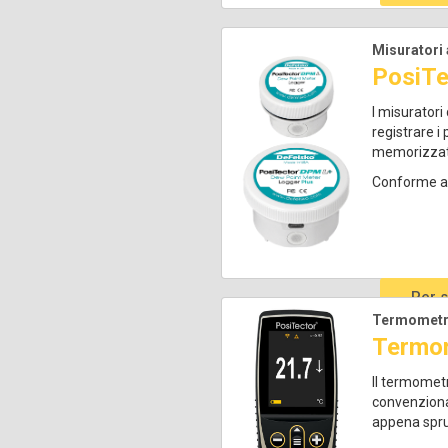
Misuratori 
PosiTe
I misuratori
registrare i
memorizzate
Conforme a
Per 
d
Termometro 
Termom
Il termometr
convenzional
appena spruz