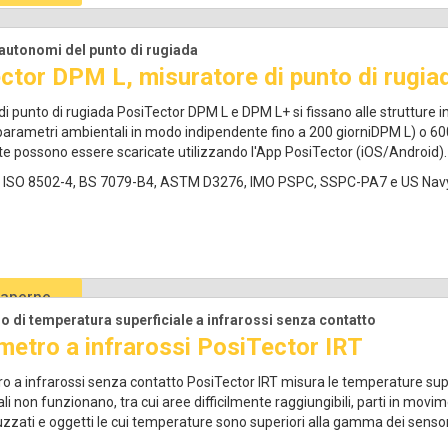
autonomi del punto di rugiada
ctor DPM L, misuratore di punto di rugia
 di punto di rugiada PosiTector DPM L e DPM L+ si fissano alle strutture i
 parametri ambientali in modo indipendente fino a 200 giorniDPM L) o 600
 possono essere scaricate utilizzando l'App PosiTector (iOS/Android).
 ISO 8502-4, BS 7079-B4, ASTM D3276, IMO PSPC, SSPC-PA7 e US Navy
saperne
Caratteristiche
|
Modelli
|
Video
|
Software
|
FAQ
|
A
i più
di temperatura superficiale a infrarossi senza contatto
etro a infrarossi PosiTector IRT
o a infrarossi senza contatto PosiTector IRT misura le temperature superfi
i non funzionano, tra cui aree difficilmente raggiungibili, parti in movim
zati e oggetti le cui temperature sono superiori alla gamma dei sensori