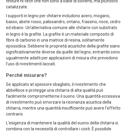
finiture hi-tech che non sono a base di solventi, ma piuttosto
catalizzate.
I supporti in legno per chitarre includono acero, mogano,
basso, abete rosso, palissandro, ontano, frassino, noce, cedro
.
ed ebano
Un'alternativa comune alle chitarre con substrato
in legno è la grafite. La grafite è un materiale composito di
fibre di carbonio in una matrice di resina, solitamente
epossidica. Sebbene le proprietà acustiche della grafite siano
significativamente diverse da quelle del legno, entrambi sono
ugualmente adatti per applicazioni di misura che prevedono
l'uso di rivestimenti laccati.
Perché misurare?
Se applicato at spessore sbagliato, il rivestimento che
abbellisce e protegge una chitarra di alta qualità può
facilmente comprometterne il suono. Una quantità eccessiva
di rivestimento può smorzare la risonanza acustica della
chitarra, mentre una quantità insufficiente può avere l'effetto
contrario.
L'esigenza di mantenere la qualità del suono della chitarra si
combina con la necessità di controllare i costi. È possibile