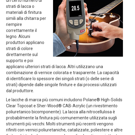
un certo numero di
strati di lacca o
materiali di finitura
simili alla chitarra per
riempire
correttamente il
legno. Alcuni
produttori applicano
strati di colore
direttamente sul
supporto e poi
applicano ulteriori strati di lacca. Altri utilizzano una
combinazione di vernice colorata e trasparente. La capacità
di identificare lo spessore dei singoli strati (o delle serie di
strati) dipende dalle singole finiture e dai processi utilizzati
dal produttore.
Le lacche di marca più comuni includono Polane® High-Solids
Clear Topcoat e Sher-Wood® CAB-Acrylic (un rivestimento
poliuretanico bicomponente). La lacca alla nitrocellulosa è
probabilmente la finitura più comunemente utilizzata sugli
strumenti più vecchi. Molti strumenti più recenti vengono
rifiniti con vernici poliuretaniche, catalizzate, poliestere e altre