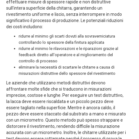
effettuare misure di spessore rapide e non distruttive
sull'intera superficie della chitarra, garantendo un
rivestimento uniforme e liscio, senza interrompere in modo
significativo il processo di produzione. Le potenziali riduzioni
dei costi includono:
ridurre al minimo gli scarti dovuti alla sovraverniciatura
controllando lo spessore della finitura applicata
ridurre al minimo le rilavorazioni e le riparazioni grazie al
feedback diretto all'operatore e al miglioramento del
controllo di processo
eliminare la necessità di scartare le chitarre a causa di
misurazioni distruttive dello spessore del rivestimento
Le aziende che utilizzano metodi distruttivi devono
affrontare molte sfide che si traducono in misurazioni
imprecise, costose e lunghe. Per eseguire un test distruttivo,
la lacca deve essere riscaldata e un piccolo pezzo deve
essere tagliato nella superficie. Mentre è ancora caldo, il
pezzo deve essere staccato dal substrato a mano e misurato
con un micrometro. Questo metodo può spesso strappare e
distorcere il rivestimento, rendendo difficile la misurazione
accurata con un micrometro. Inoltre, le chitarre utilizzate per i
test devono essere rottamate perché il processo di prova le