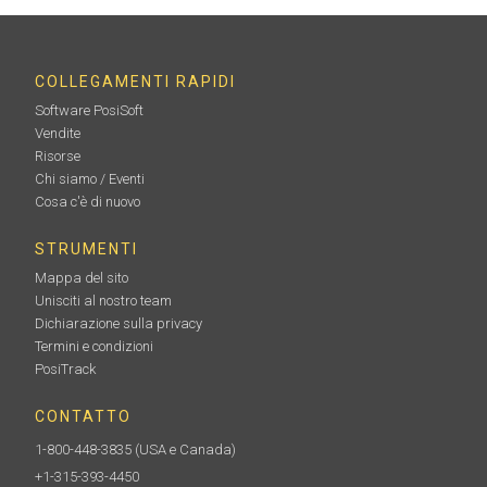
COLLEGAMENTI RAPIDI
Software PosiSoft
Vendite
Risorse
Chi siamo / Eventi
Cosa c'è di nuovo
STRUMENTI
Mappa del sito
Unisciti al nostro team
Dichiarazione sulla privacy
Termini e condizioni
PosiTrack
CONTATTO
1-800-448-3835
(USA e Canada)
+1-315-393-4450