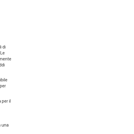
i di
 Le
amente
ddi
ibile
 per
per il
n una