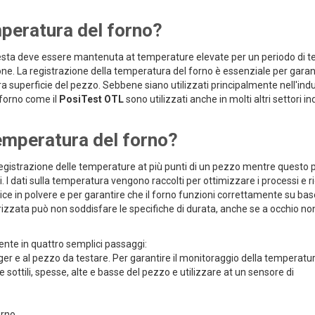
mperatura del forno?
questa deve essere mantenuta at temperature elevate per un periodo di 
e. La registrazione della temperatura del forno è essenziale per garan
ra superficie del pezzo. Sebbene siano utilizzati principalmente nell'indu
l forno come il
PosiTest OTL
sono utilizzati anche in molti altri settori ind
temperatura del forno?
 registrazione delle temperature at più punti di un pezzo mentre questo
 I dati sulla temperatura vengono raccolti per ottimizzare i processi e ri
nice in polvere e per garantire che il forno funzioni correttamente su bas
rizzata può non soddisfare le specifiche di durata, anche se a occhio no
ente in quattro semplici passaggi:
ger e al pezzo da testare. Per garantire il monitoraggio della temperatu
e sottili, spesse, alte e basse del pezzo e utilizzare at un sensore di
orno.