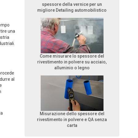
spessore della vernice per un
migliore Detailing automobilistico
tempo
tire una
stria
ustriali.
Come misurare lo spessore del
rivestimento in polvere su acciaio,
alluminio o legno
 procede
durre al
e
n
ra
Misurazione dello spessore del
rivestimento in polvere e QA senza
carta