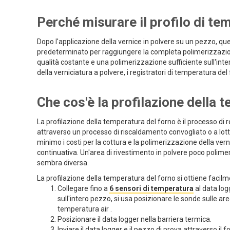
Perché misurare il profilo di te
Dopo l'applicazione della vernice in polvere su un pezzo, 
predeterminato per raggiungere la completa polimerizzazion
qualità costante e una polimerizzazione sufficiente sull'inte
della verniciatura a polvere, i registratori di temperatura de
Che cos'è la profilazione della 
La profilazione della temperatura del forno è il processo di
attraverso un processo di riscaldamento convogliato o a lotti.
minimo i costi per la cottura e la polimerizzazione della ver
continuativa. Un'area di rivestimento in polvere poco polime
sembra diversa.
La profilazione della temperatura del forno si ottiene facilm
Collegare fino a
6 sensori di temperatura
al data log
sull'intero pezzo, si usa posizionare le sonde sulle are
temperatura air .
Posizionare il data logger nella barriera termica.
Inviare il data logger e il pezzo di prova attraverso il f