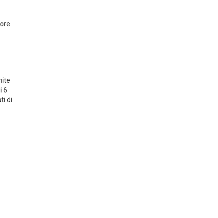
iore
mite
i 6
ti di