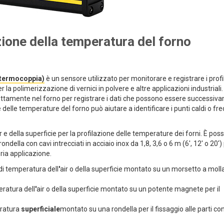
zione della temperatura del forno
 (termocoppia)
è un sensore utilizzato per monitorare e registrare i profil
la polimerizzazione di vernici in polvere e altre applicazioni industriali.
ettamente nel forno per registrare i dati che possono essere successiv
e delle temperature del forno può aiutare a identificare i punti caldi o fre
della superficie per la profilazione delle temperature dei forni. È poss
ella con cavi intrecciati in acciaio inox da 1,8, 3,6 o 6 m (6', 12' o 20')
pria applicazione.
i temperatura dell
'
air o della superficie montato su un morsetto a molla 
ratura dell
'
air o della superficie montato su un potente magnete per il
ratura
superficiale
montato su una rondella per il fissaggio alle parti co