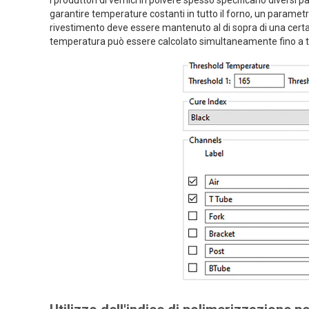
I produttori di vernici in polvere spesso specificano diversi
garantire temperature costanti in tutto il forno, un parametr
rivestimento deve essere mantenuto al di sopra di una cert
temperatura può essere calcolato simultaneamente fino a tr