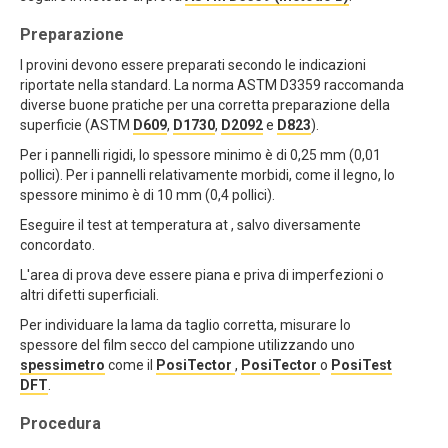
Preparazione
I provini devono essere preparati secondo le indicazioni
riportate nella standard. La norma ASTM D3359 raccomanda
diverse buone pratiche per una corretta preparazione della
superficie (ASTM
D609
,
D1730
,
D2092
e
D823
).
Per i pannelli rigidi, lo spessore minimo è di 0,25 mm (0,01
pollici). Per i pannelli relativamente morbidi, come il legno, lo
spessore minimo è di 10 mm (0,4 pollici).
Eseguire il test at temperatura at , salvo diversamente
concordato.
L'area di prova deve essere piana e priva di imperfezioni o
altri difetti superficiali.
Per individuare la lama da taglio corretta, misurare lo
spessore del film secco del campione utilizzando uno
spessimetro
come il
PosiTector
,
PosiTector
o
PosiTest
DFT
.
Procedura