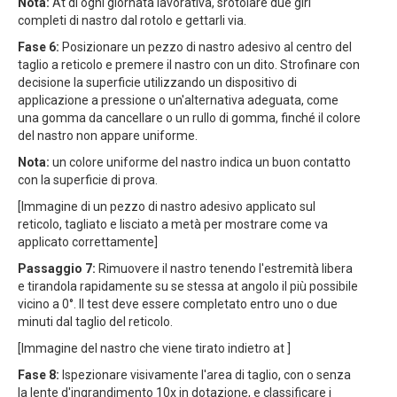
Nota:
At di ogni giornata lavorativa, srotolare due giri
completi di nastro dal rotolo e gettarli via.
Fase 6:
Posizionare un pezzo di nastro adesivo al centro del
taglio a reticolo e premere il nastro con un dito. Strofinare con
decisione la superficie utilizzando un dispositivo di
applicazione a pressione o un'alternativa adeguata, come
una gomma da cancellare o un rullo di gomma, finché il colore
del nastro non appare uniforme.
Nota:
un colore uniforme del nastro indica un buon contatto
con la superficie di prova.
[Immagine di un pezzo di nastro adesivo applicato sul
reticolo, tagliato e lisciato a metà per mostrare come va
applicato correttamente]
Passaggio 7:
Rimuovere il nastro tenendo l'estremità libera
e tirandola rapidamente su se stessa at angolo il più possibile
vicino a 0°. Il test deve essere completato entro uno o due
minuti dal taglio del reticolo.
[Immagine del nastro che viene tirato indietro at ]
Fase 8:
Ispezionare visivamente l'area di taglio, con o senza
la lente d'ingrandimento 10x in dotazione, e classificare i