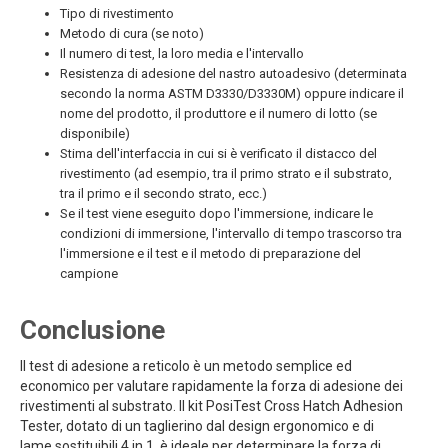
Tipo di rivestimento
Metodo di cura (se noto)
Il numero di test, la loro media e l'intervallo
Resistenza di adesione del nastro autoadesivo (determinata
secondo la norma ASTM D3330/D3330M) oppure indicare il
nome del prodotto, il produttore e il numero di lotto (se
disponibile)
Stima dell'interfaccia in cui si è verificato il distacco del
rivestimento (ad esempio, tra il primo strato e il substrato,
tra il primo e il secondo strato, ecc.)
Se il test viene eseguito dopo l'immersione, indicare le
condizioni di immersione, l'intervallo di tempo trascorso tra
l'immersione e il test e il metodo di preparazione del
campione
Conclusione
Il test di adesione a reticolo è un metodo semplice ed
economico per valutare rapidamente la forza di adesione dei
rivestimenti al substrato. Il kit PosiTest Cross Hatch Adhesion
Tester, dotato di un taglierino dal design ergonomico e di
lame sostituibili 4 in 1, è ideale per determinare la forza di