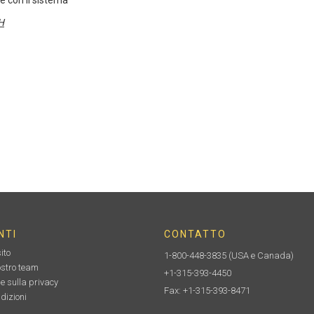
re con il sistema
H
NTI
CONTATTO
ito
1-800-448-3835
(USA e Canada)
nostro team
+1-315-393-4450
e sulla privacy
Fax: +1-315-393-8471
dizioni