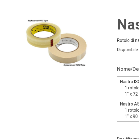
Nas
Rotolo di n
Disponibile
Nome/Des
Nastro IS
1 rotol
1" x 72
Nastro A
1 roto
1" x 90