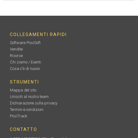
COLLEGAMENTI RAPIDI
Software PosiSoft
Vendite
Risorse
Chi siamo / Eventi
Cosa c'è di nuovo
STRUMENTI
Mappa del sito
Unisciti al nostro team
Dichiarazione sulla privacy
Termini e condizioni
PosiTrack
CONTATTO