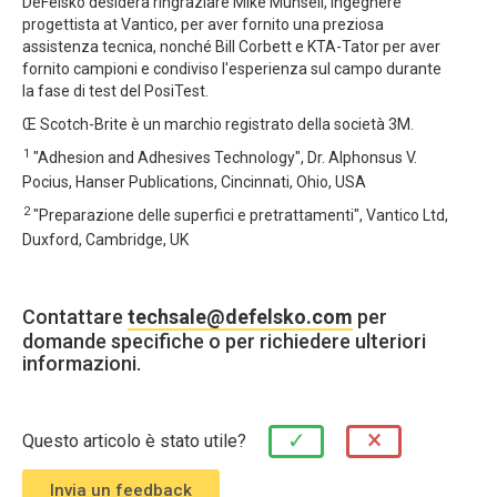
DeFelsko desidera ringraziare Mike Munsell, ingegnere
progettista at Vantico, per aver fornito una preziosa
assistenza tecnica, nonché Bill Corbett e KTA-Tator per aver
fornito campioni e condiviso l'esperienza sul campo durante
la fase di test del PosiTest.
Œ Scotch-Brite è un marchio registrato della società 3M.
1
"Adhesion and Adhesives Technology", Dr. Alphonsus V.
Pocius, Hanser Publications, Cincinnati, Ohio, USA
2
"Preparazione delle superfici e pretrattamenti", Vantico Ltd,
Duxford, Cambridge, UK
Contattare
techsale@defelsko.com
per
domande specifiche o per richiedere ulteriori
informazioni.
×
✓
Questo articolo è stato utile?