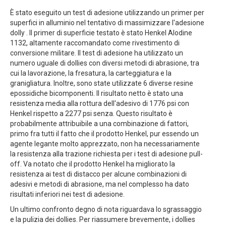
È stato eseguito un test di adesione utilizzando un primer per
superfici in alluminio nel tentativo di massimizzare l'adesione
dolly . Il primer di superficie testato è stato Henkel Alodine
1132, altamente raccomandato come rivestimento di
conversione militare. Il test di adesione ha utilizzato un
numero uguale di dollies con diversi metodi di abrasione, tra
cui la lavorazione, la fresatura, la carteggiatura e la
granigliatura. Inoltre, sono state utilizzate 6 diverse resine
epossidiche bicomponenti. Il risultato netto è stato una
resistenza media alla rottura dell'adesivo di 1776 psi con
Henkel rispetto a 2277 psi senza. Questo risultato è
probabilmente attribuibile a una combinazione di fattori,
primo fra tutti il fatto che il prodotto Henkel, pur essendo un
agente legante molto apprezzato, non ha necessariamente
la resistenza alla trazione richiesta per i test di adesione pull-
off. Va notato che il prodotto Henkel ha migliorato la
resistenza ai test di distacco per alcune combinazioni di
adesivi e metodi di abrasione, ma nel complesso ha dato
risultati inferiori nei test di adesione.
Un ultimo confronto degno di nota riguardava lo sgrassaggio
e la pulizia dei dollies. Per riassumere brevemente, i dollies