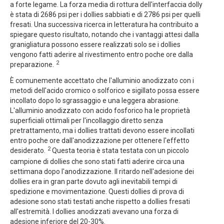
a forte legame. La forza media di rottura dell'interfaccia dolly
è stata di 2686 psi per i dollies sabbiati e di 2786 psi per quelli
fresati. Una successiva ricerca in letteratura ha contribuito a
spiegare questo risultato, notando che i vantaggi attesi dalla
granigliatura possono essere realizzati solo se i dollies
vengono fatti aderire al rivestimento entro poche ore dalla
2
preparazione.
È comunemente accettato che l'alluminio anodizzato con i
metodi dell'acido cromico o solforico e sigillato possa essere
incollato dopo lo sgrassaggio e una leggera abrasione.
L'alluminio anodizzato con acido fosforico ha le proprietà
superficiali ottimali per l'incollaggio diretto senza
pretrattamento, ma i dollies trattati devono essere incollati
entro poche ore dall'anodizzazione per ottenere l'effetto
2
desiderato.
Questa teoria è stata testata con un piccolo
campione di dollies che sono stati fatti aderire circa una
settimana dopo l'anodizzazione. Il ritardo nell'adesione dei
dollies era in gran parte dovuto agli inevitabili tempi di
spedizione e movimentazione. Questi dollies di prova di
adesione sono stati testati anche rispetto a dollies fresati
all'estremità. I dollies anodizzati avevano una forza di
adesione inferiore del 20-30%.