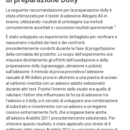
La seguente raccomandazione per la preparazione dolly è
stata ottimizzata per il tester di adesione Allegato A5 in
esame, utilizzando i risultati di un'indagine sui metodi
.1
comunemente accettati e i successivi risultati sperimentali
È stato sviluppato un esperimento dettagliato per verificare e
riassumere i risultati dei test e dei confronti
precedentemente condotti durante la fase di progettazione
della convalida del prodotto. Lo scopo dell'esperimento era
misurare direttamente gli effetti dell'ossidazione e della
preparazione dolly (sgrassaggio, abrasione e pulizia)
sull'adesione. Il metodo di prova prevedeva l'adesione
casuale di 48 dollies prova in alluminio a una piastra di acciaio
al carbonio rivestita con un adesivo adatto selezionato
durante altri test. Poiché l'intento dello studio era quello di
valutare i fattori che influenzano la forza di adesione tra
l'adesivo e il dolly, si è cercato di sviluppare una combinazione
di substrato e rivestimento con un adesivo e un legame
coesivo estremamente forti, che si legasse bene anche
all'adesivo Araldite 2011 precedentemente selezionato. Per
ottenere questo risultato, è stato applicato uno strato di 4
millimetri dello stesso Araldite 2011 su una lastra di acciaio al