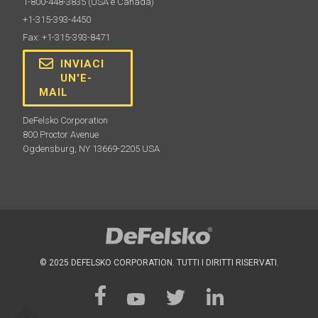
1-800-448-3835
(USA e Canada)
+1-315-393-4450
Fax: +1-315-393-8471
INVIACI
UN'E-
MAIL
DeFelsko Corporation
800 Proctor Avenue
Ogdensburg, NY 13669-2205 USA
© 2025 DEFELSKO CORPORATION. TUTTI I DIRITTI RISERVATI.