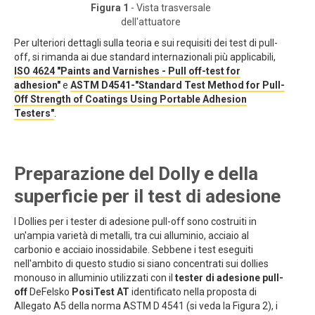
Figura 1
- Vista trasversale
dell'attuatore
Per ulteriori dettagli sulla teoria e sui requisiti dei test di pull-
off, si rimanda ai due standard internazionali più applicabili,
ISO 4624 "Paints and Varnishes - Pull off-test for
adhesion"
e
ASTM D4541-"Standard Test Method for Pull-
Off Strength of Coatings Using Portable Adhesion
Testers"
.
Preparazione del Dolly e della
superficie per il test di adesione
I Dollies per i tester di adesione pull-off sono costruiti in
un'ampia varietà di metalli, tra cui alluminio, acciaio al
carbonio e acciaio inossidabile. Sebbene i test eseguiti
nell'ambito di questo studio si siano concentrati sui dollies
monouso in alluminio utilizzati con il
tester di adesione pull-
off
DeFelsko
PosiTest AT
identificato nella proposta di
Allegato A5 della norma ASTM D 4541 (si veda la Figura 2), i