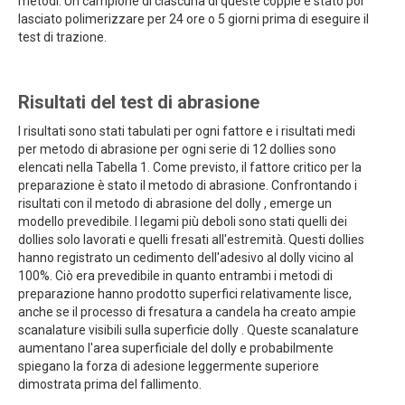
metodi. Un campione di ciascuna di queste coppie è stato poi
lasciato polimerizzare per 24 ore o 5 giorni prima di eseguire il
test di trazione.
Risultati del test di abrasione
I risultati sono stati tabulati per ogni fattore e i risultati medi
per metodo di abrasione per ogni serie di 12 dollies sono
elencati nella Tabella 1. Come previsto, il fattore critico per la
preparazione è stato il metodo di abrasione. Confrontando i
risultati con il metodo di abrasione del dolly , emerge un
modello prevedibile. I legami più deboli sono stati quelli dei
dollies solo lavorati e quelli fresati all'estremità. Questi dollies
hanno registrato un cedimento dell'adesivo al dolly vicino al
100%. Ciò era prevedibile in quanto entrambi i metodi di
preparazione hanno prodotto superfici relativamente lisce,
anche se il processo di fresatura a candela ha creato ampie
scanalature visibili sulla superficie dolly . Queste scanalature
aumentano l'area superficiale del dolly e probabilmente
spiegano la forza di adesione leggermente superiore
dimostrata prima del fallimento.