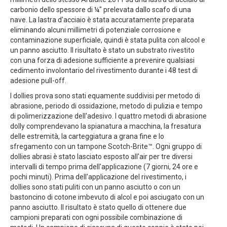
carbonio dello spessore di ¼" prelevata dallo scafo di una
nave. La lastra d'acciaio è stata accuratamente preparata
eliminando alcuni millimetri di potenziale corrosione e
contaminazione superficiale, quindi è stata pulita con alcool e
un panno asciutto. Il risultato è stato un substrato rivestito
con una forza di adesione sufficiente a prevenire qualsiasi
cedimento involontario del rivestimento durante i 48 test di
adesione pull-off.
I dollies prova sono stati equamente suddivisi per metodo di
abrasione, periodo di ossidazione, metodo di pulizia e tempo
di polimerizzazione dell'adesivo. I quattro metodi di abrasione
dolly comprendevano la spianatura a macchina, la fresatura
delle estremità, la carteggiatura a grana fine e lo
sfregamento con un tampone Scotch-Brite™. Ogni gruppo di
dollies abrasi è stato lasciato esposto all'air per tre diversi
intervalli di tempo prima dell'applicazione (7 giorni, 24 ore e
pochi minuti). Prima dell'applicazione del rivestimento, i
dollies sono stati puliti con un panno asciutto o con un
bastoncino di cotone imbevuto di alcol e poi asciugato con un
panno asciutto. Il risultato è stato quello di ottenere due
campioni preparati con ogni possibile combinazione di