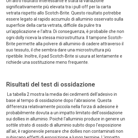
Un altro risultato interessante è stata la variazione
significativamente più elevata tra i pull-off per la carta
vetrata rispetto allo Scotch-Brite. Questo risultato potrebbe
essere legato al rapido accumulo di alluminio osservato sulla
superficie della carta vetrata, difficile da pulire tra
un'applicazione e l'altra. Di conseguenza, è probabile che non
ogni dolly riceva la stessa microstruttura. Il tampone Scotch-
Brite permette alla polvere di alluminio di cadere attraverso il
suo tessuto, il che sembra dare una microstruttura più
ripetibile. Inoltre, il pad Scotch-Brite si usura at lentamente e
richiede una sostituzione meno frequente.
Risultati del test di ossidazione
La tabella 2 mostra la media dei cedimenti dell'adesivo in
base al tempo di ossidazione dopo l'abrasione. Questa
differenza relativamente piccola nella forza di adesione è
probabilmente dovuta a un impatto limitato dell'ossidazione
sui dollies in alluminio. Poiché l'alluminio produce in genere un
sottile strato di ossido di alluminio subito dopo l'esposizione
all'air, è ragionevole pensare che dollies non contaminati non
subiscano effetti di esposizione a lungo termine. L'impatto