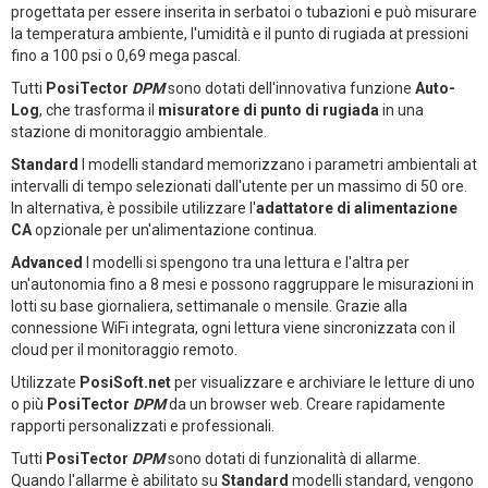
progettata per essere inserita in serbatoi o tubazioni e può misurare
la temperatura ambiente, l'umidità e il punto di rugiada at pressioni
fino a 100 psi o 0,69 mega pascal.
Tutti
PosiTector
DPM
sono dotati dell'innovativa funzione
Auto-
Log
, che trasforma il
misuratore di punto di rugiada
in una
stazione di monitoraggio ambientale.
Standard
I modelli standard memorizzano i parametri ambientali at
intervalli di tempo selezionati dall'utente per un massimo di 50 ore.
In alternativa, è possibile utilizzare l'
adattatore di alimentazione
CA
opzionale per un'alimentazione continua.
Advanced
I modelli si spengono tra una lettura e l'altra per
un'autonomia fino a 8 mesi e possono raggruppare le misurazioni in
lotti su base giornaliera, settimanale o mensile. Grazie alla
connessione WiFi integrata, ogni lettura viene sincronizzata con il
cloud per il monitoraggio remoto.
Utilizzate
PosiSoft.net
per visualizzare e archiviare le letture di uno
o più
PosiTector
DPM
da un browser web. Creare rapidamente
rapporti personalizzati e professionali.
Tutti
PosiTector
DPM
sono dotati di funzionalità di allarme.
Quando l'allarme è abilitato su
Standard
modelli standard, vengono