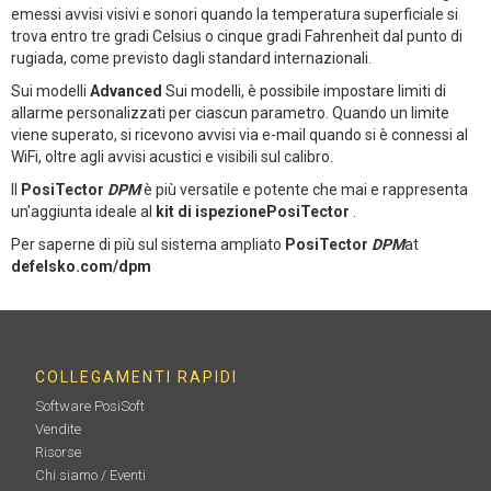
emessi avvisi visivi e sonori quando la temperatura superficiale si
trova entro tre gradi Celsius o cinque gradi Fahrenheit dal punto di
rugiada, come previsto dagli standard internazionali.
Sui modelli
Advanced
Sui modelli, è possibile impostare limiti di
allarme personalizzati per ciascun parametro. Quando un limite
viene superato, si ricevono avvisi via e-mail quando si è connessi al
WiFi, oltre agli avvisi acustici e visibili sul calibro.
Il
PosiTector
DPM
è più versatile e potente che mai e rappresenta
un'aggiunta ideale al
kit di ispezionePosiTector
.
Per saperne di più sul sistema ampliato
PosiTector
DPM
at
defelsko.com/dpm
COLLEGAMENTI RAPIDI
Software PosiSoft
Vendite
Risorse
Chi siamo / Eventi