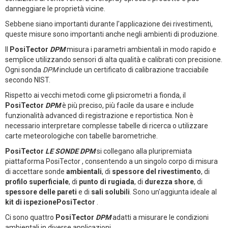
danneggiare le proprietà vicine.
Sebbene siano importanti durante l'applicazione dei rivestimenti,
queste misure sono importanti anche negli ambienti di produzione.
Il
PosiTector
DPM
misura i parametri ambientali in modo rapido e
semplice utilizzando sensori di alta qualità e calibrati con precisione.
Ogni sonda
DPM
include un certificato di calibrazione tracciabile
secondo NIST.
Rispetto ai vecchi metodi come gli psicrometri a fionda, il
PosiTector
DPM
è più preciso, più facile da usare e include
funzionalità advanced di registrazione e reportistica. Non è
necessario interpretare complesse tabelle di ricerca o utilizzare
carte meteorologiche con tabelle barometriche.
PosiTector
LE SONDE DPM
si collegano alla pluripremiata
piattaforma PosiTector , consentendo a un singolo corpo di misura
di accettare sonde
ambientali
, di
spessore del rivestimento
, di
profilo superficiale
, di
punto di rugiada
, di
durezza shore
, di
spessore delle pareti
e di
sali solubili
. Sono un'aggiunta ideale al
kit di ispezionePosiTector
.
Ci sono quattro
PosiTector
DPM
adatti a misurare le condizioni
ambientali in diverse applicazioni.