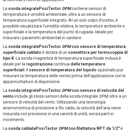
La
sonda integralePosiTector
DPM
contiene sensori di
temperatura e umidità ambientale, oltre a un sensore di
temperatura superficiale integrato. At un solo colpo d'occhio, è
possibile visualizzare l'umidità relativa, le temperature ambiente e
superficiale e la temperatura del punto di rugiada. Ideale per
misurare i parametri ambientali in cantiere.
La
sonda integralePosiTector
DPM
con sensore di temperatura
superficiale cablato
è dotata di un
connettore per termocoppia di
tipo K
. La sonda magnetica di temperatura superficiale inclusa è
ideale per la
registrazione
continua
delle temperature
superficiali
. Il
sensore di temperatura del liquido
opzionale può
misurare la temperatura delle vernici prima dell'applicazione con le
apparecchiature di dispersione.
La
sonda integralePosiTector
DPM
con sensore di velocità del
vento
include gli stessi sensori della sonda integrale
DPM
, oltre a un
sensore di velocità del vento. Utilizzando una tecnologia
anemometrica di precisione a filo caldo, la velocità dell'aria viene
misurata con precisione in una varietà di unità, senza parti in
movimento.
La
sonda cablataPosiTector
DPM
con filettatura NPT da 1/2"
è