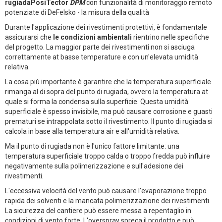
rugiadaPosiTector
DPM
con funzionalità di monitoraggio remoto
potenziate di DeFelsko - la misura della qualità
Durante l'applicazione dei rivestimenti protettivi, è fondamentale
assicurarsi che
le condizioni ambientali
rientrino nelle specifiche
del progetto. La maggior parte dei rivestimenti non si asciuga
correttamente at basse temperature e con un'elevata umidità
relativa.
La cosa più importante è garantire che la temperatura superficiale
rimanga al di sopra del punto di rugiada, ovvero la temperatura at
quale si forma la condensa sulla superficie. Questa umidità
superficiale è spesso invisibile, ma può causare corrosione e guasti
prematuri se intrappolata sotto il rivestimento. Il punto di rugiada si
calcola in base alla temperatura air e all'umidità relativa.
Ma il punto di rugiada non è l'unico fattore limitante: una
temperatura superficiale troppo calda o troppo fredda può influire
negativamente sulla polimerizzazione e sull'adesione dei
rivestimenti.
L'eccessiva velocità del vento può causare l'evaporazione troppo
rapida dei solventi e la mancata polimerizzazione dei rivestimenti.
La sicurezza del cantiere può essere messa a repentaglio in
condizioni di vento forte. L'overspray spreca il prodotto e può