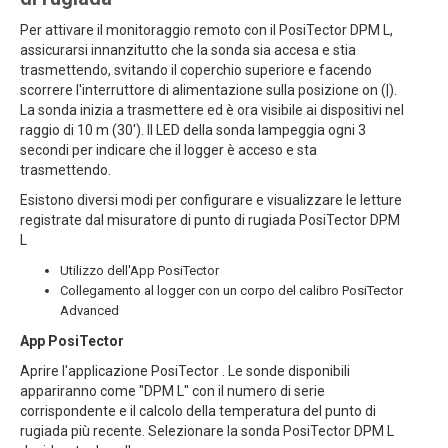
Per attivare il monitoraggio remoto con il PosiTector DPM L,
assicurarsi innanzitutto che la sonda sia accesa e stia
trasmettendo, svitando il coperchio superiore e facendo
scorrere l'interruttore di alimentazione sulla posizione on (|).
La sonda inizia a trasmettere ed è ora visibile ai dispositivi nel
raggio di 10 m (30'). Il LED della sonda lampeggia ogni 3
secondi per indicare che il logger è acceso e sta
trasmettendo.
Esistono diversi modi per configurare e visualizzare le letture
registrate dal misuratore di punto di rugiada PosiTector DPM
L
Utilizzo dell'App PosiTector
Collegamento al logger con un corpo del calibro PosiTector
Advanced
App PosiTector
Aprire l'applicazione PosiTector . Le sonde disponibili
appariranno come "DPM L" con il numero di serie
corrispondente e il calcolo della temperatura del punto di
rugiada più recente. Selezionare la sonda PosiTector DPM L