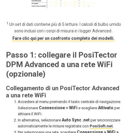
1
Un set di dati contiene più di 5 letture. I calcoli di bulbo umido
sono inclusi con i corpi di misura e i logger Advanced .
Fare clic qui per un confronto completo dei modelli.
Passo 1: collegare il PosiTector
DPM Advanced a una rete WiFi
(opzionale)
Collegamento di un PosiTector Advanced
a una rete WiFi
Accedere al menu premendo il tasto centrale di navigazione.
Connessione > WiFi
Attivato
Selezionare
e scegliere
per
attivare il WiFi.
Auto Sync .net
In alternativa, selezionare
per sincronizzare
automaticamente le misure registrate con
PosiSoft.net
.
Connessione > WiFi >
Per selezionare una rete, scegliere