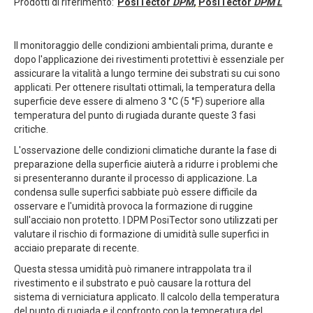
Prodotti di riferimento:
PosiTector
DPM
,
PosiTector
DPM L
Il monitoraggio delle condizioni ambientali prima, durante e
dopo l'applicazione dei rivestimenti protettivi è essenziale per
assicurare la vitalità a lungo termine dei substrati su cui sono
applicati. Per ottenere risultati ottimali, la temperatura della
superficie deve essere di almeno 3 °C (5 °F) superiore alla
temperatura del punto di rugiada durante queste 3 fasi
critiche.
L'osservazione delle condizioni climatiche durante la fase di
preparazione della superficie aiuterà a ridurre i problemi che
si presenteranno durante il processo di applicazione. La
condensa sulle superfici sabbiate può essere difficile da
osservare e l'umidità provoca la formazione di ruggine
sull'acciaio non protetto. I DPM PosiTector sono utilizzati per
valutare il rischio di formazione di umidità sulle superfici in
acciaio preparate di recente.
Questa stessa umidità può rimanere intrappolata tra il
rivestimento e il substrato e può causare la rottura del
sistema di verniciatura applicato. Il calcolo della temperatura
del punto di rugiada e il confronto con la temperatura del