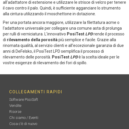
all'adattatore di estensione e utilizzare le strisce di velcro per tenere
il cavo contro il palo. Quindi, è sufficiente agganciare lo strumento
alla cintura utilizzando il moschettone in dotazione.
Per una portata ancora maggiore, utilizzare la filettatura acme o
l'adattatore universale per collegare una comune asta di prolunga
per rulli di verniciatura. L'innovativo
PosiTest
LPD
rende il processo
di
rilevamento della porosità
più semplice e facile. Grazie alla
rinomata qualità, al servizio clienti e all'eccezionale garanzia di due
anni di DeFelsko, il PosiTest LPD semplifica il processo di
rilevamento delle porosità.
PosiTest
LPD
è la scelta ideale per le
vostre esigenze di rilevamento dei fori di spillo.
COLLEGAMENTI RAPIDI
Software PosiSoft
Vendite
Risorse
Chi siamo / Eventi
Cosa c'è di nuovo