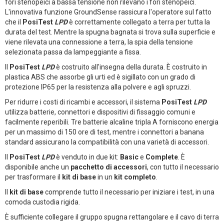
fori stenopeici a bassa tensione non rilevano i fori stenopeici.
L'innovativa funzione GroundSense rassicura l'operatore sul fatto
che il
PosiTest
LPD
è correttamente collegato a terra per tutta la
durata del test. Mentre la spugna bagnata si trova sulla superficie e
viene rilevata una connessione a terra, la spia della tensione
selezionata passa da lampeggiante a fissa.
Il
PosiTest
LPD
è costruito all'insegna della durata. È costruito in
plastica ABS che assorbe gli urti ed è sigillato con un grado di
protezione IP65 per la resistenza alla polvere e agli spruzzi.
Per ridurre i costi di ricambi e accessori, il sistema
PosiTest
LPD
utilizza batterie, connettori e dispositivi di fissaggio comuni e
facilmente reperibili. Tre batterie alcaline tripla A forniscono energia
per un massimo di 150 ore di test, mentre i connettori a banana
standard assicurano la compatibilità con una varietà di accessori.
Il
PosiTest
LPD
è venduto in due kit:
Basic
e
Complete
. È
disponibile anche un
pacchetto di accessori
, con tutto il necessario
per trasformare il
kit di base
in un
kit completo
.
Il
kit di base
comprende tutto il necessario per iniziare i test, in una
comoda custodia rigida.
È sufficiente collegare il gruppo spugna rettangolare e il cavo di terra