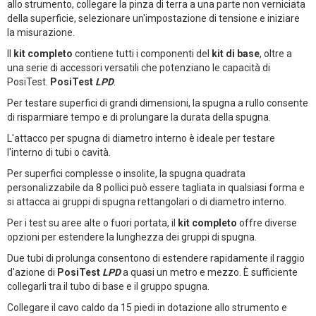
allo strumento, collegare la pinza di terra a una parte non verniciata
della superficie, selezionare un'impostazione di tensione e iniziare
la misurazione.
Il
kit completo
contiene tutti i componenti del
kit di base
, oltre a
una serie di accessori versatili che potenziano le capacità di
PosiTest.
PosiTest
LPD
.
Per testare superfici di grandi dimensioni, la spugna a rullo consente
di risparmiare tempo e di prolungare la durata della spugna.
L'attacco per spugna di diametro interno è ideale per testare
l'interno di tubi o cavità.
Per superfici complesse o insolite, la spugna quadrata
personalizzabile da 8 pollici può essere tagliata in qualsiasi forma e
si attacca ai gruppi di spugna rettangolari o di diametro interno.
Per i test su aree alte o fuori portata, il
kit completo
offre diverse
opzioni per estendere la lunghezza dei gruppi di spugna.
Due tubi di prolunga consentono di estendere rapidamente il raggio
d'azione di
PosiTest
LPD
a quasi un metro e mezzo. È sufficiente
collegarli tra il tubo di base e il gruppo spugna.
Collegare il cavo caldo da 15 piedi in dotazione allo strumento e