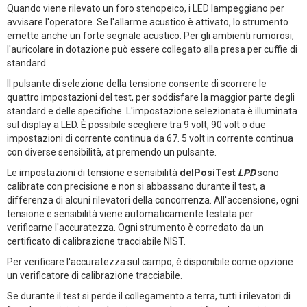
Quando viene rilevato un foro stenopeico, i LED lampeggiano per
avvisare l'operatore. Se l'allarme acustico è attivato, lo strumento
emette anche un forte segnale acustico. Per gli ambienti rumorosi,
l'auricolare in dotazione può essere collegato alla presa per cuffie di
standard .
Il pulsante di selezione della tensione consente di scorrere le
quattro impostazioni del test, per soddisfare la maggior parte degli
standard e delle specifiche. L'impostazione selezionata è illuminata
sul display a LED. È possibile scegliere tra 9 volt, 90 volt o due
impostazioni di corrente continua da 67. 5 volt in corrente continua
con diverse sensibilità, at premendo un pulsante.
Le impostazioni di tensione e sensibilità
delPosiTest
LPD
sono
calibrate con precisione e non si abbassano durante il test, a
differenza di alcuni rilevatori della concorrenza. All'accensione, ogni
tensione e sensibilità viene automaticamente testata per
verificarne l'accuratezza. Ogni strumento è corredato da un
certificato di calibrazione tracciabile NIST.
Per verificare l'accuratezza sul campo, è disponibile come opzione
un verificatore di calibrazione tracciabile.
Se durante il test si perde il collegamento a terra, tutti i rilevatori di