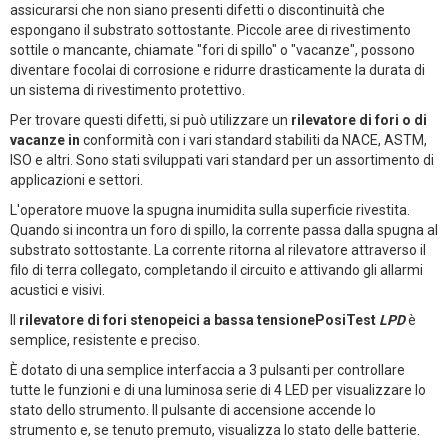
assicurarsi che non siano presenti difetti o discontinuità che
espongano il substrato sottostante. Piccole aree di rivestimento
sottile o mancante, chiamate "fori di spillo" o "vacanze", possono
diventare focolai di corrosione e ridurre drasticamente la durata di
un sistema di rivestimento protettivo.
Per trovare questi difetti, si può utilizzare un
rilevatore di fori o di
vacanze in
conformità con i vari standard stabiliti da NACE, ASTM,
ISO e altri. Sono stati sviluppati vari standard per un assortimento di
applicazioni e settori.
L'operatore muove la spugna inumidita sulla superficie rivestita.
Quando si incontra un foro di spillo, la corrente passa dalla spugna al
substrato sottostante. La corrente ritorna al rilevatore attraverso il
filo di terra collegato, completando il circuito e attivando gli allarmi
acustici e visivi.
Il
rilevatore di fori stenopeici a bassa tensionePosiTest
LPD
è
semplice, resistente e preciso.
È dotato di una semplice interfaccia a 3 pulsanti per controllare
tutte le funzioni e di una luminosa serie di 4 LED per visualizzare lo
stato dello strumento. Il pulsante di accensione accende lo
strumento e, se tenuto premuto, visualizza lo stato delle batterie.