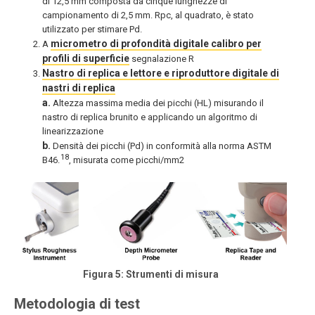
di 12,5 mm composta da cinque lunghezze di
campionamento di 2,5 mm. Rpc, al quadrato, è stato
utilizzato per stimare Pd.
micrometro di profondità digitale calibro per
A
profili di superficie
segnalazione R
Nastro di replica e lettore e riproduttore digitale di
nastri di replica
a.
Altezza massima media dei picchi (HL) misurando il
nastro di replica brunito e applicando un algoritmo di
linearizzazione
b.
Densità dei picchi (Pd) in conformità alla norma ASTM
18
B46.
, misurata come picchi/mm2
Figura 5: Strumenti di misura
Metodologia di test