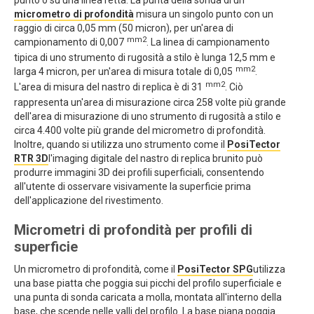
punto o su una linea retta. La punta della sonda di un
micrometro di profondità
misura un singolo punto con un
raggio di circa 0,05 mm (50 micron), per un'area di
mm2
campionamento di 0,007
. La linea di campionamento
tipica di uno strumento di rugosità a stilo è lunga 12,5 mm e
mm2
larga 4 micron, per un'area di misura totale di 0,05
.
mm2
L'area di misura del nastro di replica è di 31
. Ciò
rappresenta un'area di misurazione circa 258 volte più grande
dell'area di misurazione di uno strumento di rugosità a stilo e
circa 4.400 volte più grande del micrometro di profondità.
Inoltre, quando si utilizza uno strumento come il
PosiTector
RTR 3D
l'imaging digitale del nastro di replica brunito può
produrre immagini 3D dei profili superficiali, consentendo
all'utente di osservare visivamente la superficie prima
dell'applicazione del rivestimento.
Micrometri di profondità per profili di
superficie
Un micrometro di profondità, come il
PosiTector SPG
utilizza
una base piatta che poggia sui picchi del profilo superficiale e
una punta di sonda caricata a molla, montata all'interno della
base, che scende nelle valli del profilo. La base piana poggia