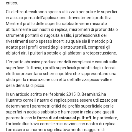
critico.
Gli elettroutensili sono spesso utilizzati per pulire le superfici
in acciaio prima dell'applicazione di rivestimenti protettivi.
Mentre il profilo delle superfici sabbiate viene misurato
abitualmente con nastri di replica, micrometri di profondità o
strumenti portatili di rugosità a stilo, i professionisti dei
rivestimenti sono spesso incerti su quale sia il metodo più
adatto per i profili creati dagli elettroutensili, compresi gli
ablatori air , i pulitori a setole e gli ablatori a rotopercussione.
L'impatto abrasivo produce modelli complessi e casuali sulla
superficie. Tuttavia, i profili superficiali prodotti dagli utensili
elettrici presentano schemi ripetitivi che rappresentano una
sfida per la misurazione corretta dell'altezza picco-valle e
della densità di picco.
In un articolo scritto nel febbraio 2015, D. Beamish2 ha
illustrato come il nastro di replica possa essere utilizzato per
determinare i parametri critici del profilo superficiale per le
superfici in acciaio sabbiato e ha messo in relazione questi
parametri con la
forza di adesione al pull-off
. In particolare,
l'articolo illustrava come le misurazioni con nastro di replica
fornissero un numero significativamente maggiore di