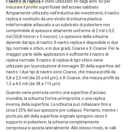
Il
nastro di replica
è stato utilizzato fin dagli anni '60 per
misurare il profilo superficiale dell'acciaio sabbiato.
Ampiamente utilizzato nell'industria dei rivestimenti, il nastro
replica è costituito da uno strato di schiuma plastica
indeformabile attaccato a un substrato di poliestere non
comprimibile di spessore altamente uniforme di 2 mil ± 0,2
mil (50,8 micron ± 5 micron). Lo spessore della schiuma
dipende dal tipo di nastro. Il nastro replica è disponibile in due
tipi, normale e ottico, e in due gradi, Coarse e X-Coarse. Per la
maggior parte delle applicazioni è sufficiente il nastro di
replica normale. Il nastro di replica di tipo ottico viene
utilizzato per la produzione di immagini 3D della superficie del
nastro. I due tipi di nastro sono Coarse, che misura profili da
0,8 a 2,5 mil (da 20 a 64 µm), e X-Coarse, che misura profili da
1,5 a 4,5 mil (da 38 a 115 µm).
Quando viene premuta contro una superficie d'acciaio
irruvidita, la schiuma forma un'impronta, o una replica
inversa, della superficie. La schiuma può collassare fino a
circa il 25% del suo spessore pre-collasso. Pertanto, mentre i
picchi più alti della superficie originale spingono verso il
supporto in poliestere, la schiuma completamente
compressa si sposta lateralmente. Allo stesso modo, le valli