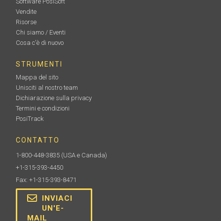
Software PosiSoft
Vendite
Risorse
Chi siamo / Eventi
Cosa c'è di nuovo
STRUMENTI
Mappa del sito
Unisciti al nostro team
Dichiarazione sulla privacy
Termini e condizioni
PosiTrack
CONTATTO
1-800-448-3835
(USA e Canada)
+1-315-393-4450
Fax: +1-315-393-8471
INVIACI
UN'E-
MAIL