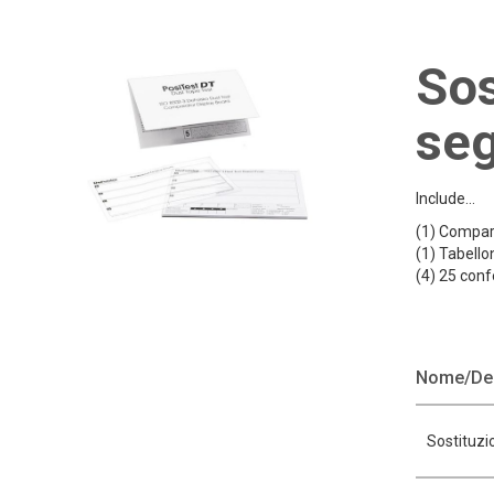
Sos
seg
Include...
(1) Compara
(1) Tabello
(4) 25 conf
Nome/Des
Sostituzi