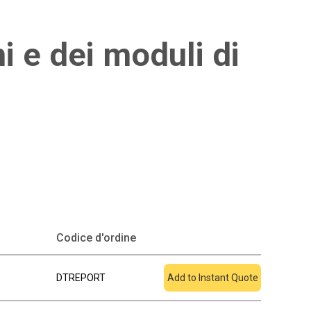
i e dei moduli di
Aggiungi al
Codice d'ordine
preventivo
DTREPORT
Add to Instant Quote