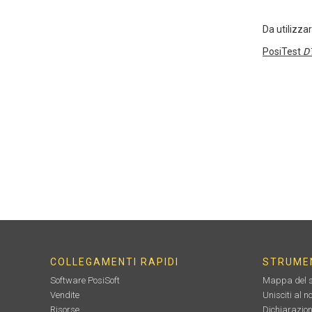
Da utilizza
PosiTest
D
COLLEGAMENTI RAPIDI
STRUME
Software PosiSoft
Mappa del s
Vendite
Unisciti al 
Risorse
Dichiarazion