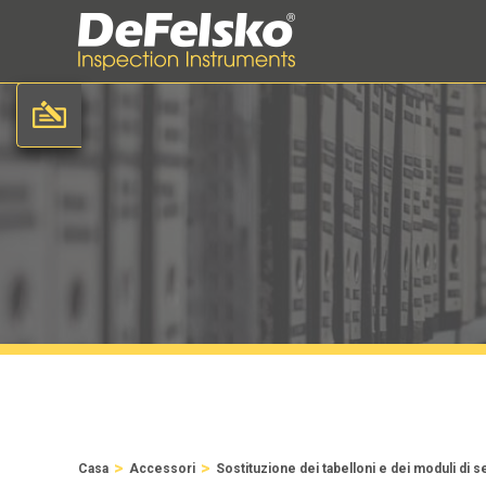
>
>
Casa
Accessori
Sostituzione dei tabelloni e dei moduli di 