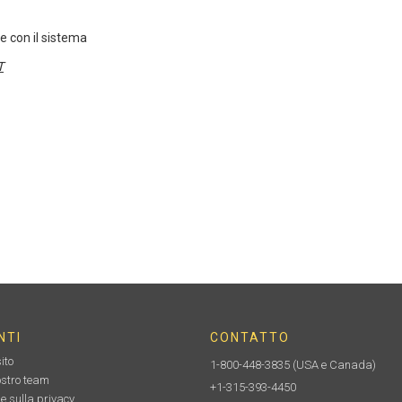
re con il sistema
T
NTI
CONTATTO
ito
1-800-448-3835
(USA e Canada)
nostro team
+1-315-393-4450
e sulla privacy