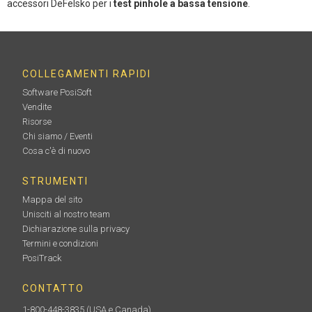
accessori DeFelsko per i
test pinhole a bassa tensione
.
COLLEGAMENTI RAPIDI
Software PosiSoft
Vendite
Risorse
Chi siamo / Eventi
Cosa c'è di nuovo
STRUMENTI
Mappa del sito
Unisciti al nostro team
Dichiarazione sulla privacy
Termini e condizioni
PosiTrack
CONTATTO
1-800-448-3835
(USA e Canada)