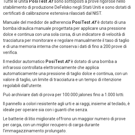
Tutte le unità
PosiTest
AT
sono sottoposti a prove rigorose nello
stabilimento di produzione DeFelsko negli Stati Uniti e sono dotati di
certificati di calibrazione estensiva rilasciati dal NIST.
Manuale del medidor de adherencia
PosiTest
AT
è dotato di una
bomba idraulica manuale progettata per applicare una pressione
dolce e continua con una sola corsa, di un indicatore di velocità di
tracciatura per monitorare e regolare manualmente il taso di taglio
e di una memoria interna che conserva i dati di fino a 200 prove di
verifica.
Il medidor automatico
PosiTest
AT
è dotato di una bomba a
infrarossi controllata elettronicamente che applica
automaticamente una pressione di taglio dolce e continua, con un
valore di taglio, un limite di tracciatura e un tempo di ritenzione
regolabili dall'utente.
Può archiviare dati di prova per 100.000 jalones fino a 1.000 lotti.
Il pannello a colori resistente agli urti e ai raggi, insieme al teclado, è
ideale per operare sia con i guanti che senza.
Le batterie di litio migliorate offrono un maggior numero di prove
per carga, con un miglior recupero di carga durante
l'immagazzinamento prolungato.