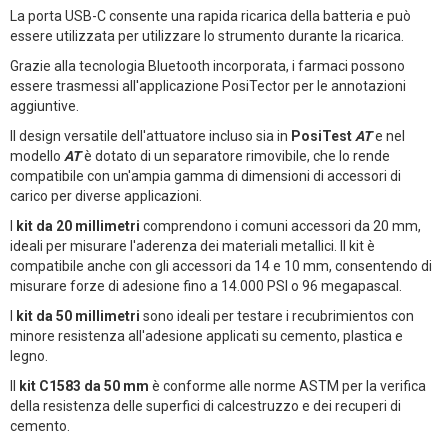
La porta USB-C consente una rapida ricarica della batteria e può
essere utilizzata per utilizzare lo strumento durante la ricarica.
Grazie alla tecnologia Bluetooth incorporata, i farmaci possono
essere trasmessi all'applicazione PosiTector per le annotazioni
aggiuntive.
Il design versatile dell'attuatore incluso sia in
PosiTest
AT
e nel
modello
AT
è dotato di un separatore rimovibile, che lo rende
compatibile con un'ampia gamma di dimensioni di accessori di
carico per diverse applicazioni.
I
kit da 20 millimetri
comprendono i comuni accessori da 20 mm,
ideali per misurare l'aderenza dei materiali metallici. Il kit è
compatibile anche con gli accessori da 14 e 10 mm, consentendo di
misurare forze di adesione fino a 14.000 PSI o 96 megapascal.
I
kit da 50 millimetri
sono ideali per testare i recubrimientos con
minore resistenza all'adesione applicati su cemento, plastica e
legno.
Il
kit C1583 da 50 mm
è conforme alle norme ASTM per la verifica
della resistenza delle superfici di calcestruzzo e dei recuperi di
cemento.