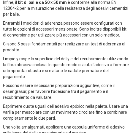
Infine, il
kit di balle da 50 x 50 mm
è conforme alla norma EN
12004-2 per la misurazione della resistenza degli adesivi cementizi
per balle.
Entrambi i medidori di aderenza possono essere configurati con
tutte le opzioni di accessori menzionate. Sono inoltre disponibili kit
di conversione per utilizzare più accessori con un solo medidor.
Ci sono 5 passi fondamentali per realizzare un test di aderenza al
prodotto.
Limpie y raspe la superficie del dolly e del recubrimiento utilizzando
la fibra abrasiva inclusa. In questo modo si aiuta l'adesivo a formare
un'impronta robusta e si evitano le cadute premature del
pegamento.
Possono essere necessarie preparazioni aggiuntive, come il
desengrasar, per favorire l'adesione tra il pegamento e il
recubrimiento da valutare.
Esprimere quote uguali dell'adesivo epóxico nella paleta. Usare una
varilla per mescolare con un movimento circolare fino a combinare
completamente le due parti.
Una volta amalgamati, applicare una capsula uniforme di adesivo
sulla base del dolly e posizionarla sul cuscino.