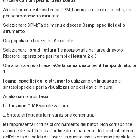
discesa
Campi specifici della sonda
.
Alcuni tipi, come il PosiTector DPM, hanno più campi disponibili, uno
per ogni parametro misurato.
Selezionare DPM:Ta dal menu a discesa
Campi specifici dello
strumento
.
Ora popoliamo la sezione Ambiente.
Selezionare l'
ora di lettura 1
e posizionarla nell'area di lavoro.
Ripetere l'operazione per i
tempi di lettura 2
e
3
.
Ora analizziamo at casella
Cella selezionata
per il
Tempo di lettura
1
.
I
campi specifici dello strumento
utilizzano un linguaggio di
sintassi speciale per la visualizzazione dei dati di misura.
Analizziamo la sintassi.
La funzione
TIME
visualizza l'ora...
... è stata effettuata la misurazione contenuta.
B1
rappresenta l'ordine di ordinamento del batch. Non corrisponde
al nome del batch, ma all'ordine di ordinamento dei batch all'interno
dell'elenco dei batch del lavoro. In questo caso, verranno popolate le