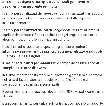
simile: Un
designer di campi personalizzati per i lavori
e un
designer di campi cliente per i lotti
.
I
campi personalizzati del lavoro
vengono visualizzati nei rapporti
di lavoro e sono ideali per includere i dati di più lotti o tipi di strumenti
in un unico modulo.
I
campi personalizzati del batch
vengono visualizzati at inizio di
ogni batch nel report. Sono specifici per ogni singolo lotto e sono
ideali per riassumere le informazioni del lotto.
Poiché il nostro rapporto di ispezione giornaliero conterrà
informazioni provenienti da più tipi di strumenti, utilizzeremo il
Job
Custom Fields Designer
.
Il
Designer di campi personalizzati
è composto da un
elenco di
campi
e da un'
area di lavoro
.
Iniziamo importando un modulo di ispezione giornaliera di esempio
nell'area di lavoro. Questo modulo diventerà lo sfondo e vi
sovrapporremo i campi personalizzati.
È possibile importare qualsiasi documento PDF e visualizzarlo come
sfondo.
È un buon momento per
salvare
il nostro nuovo modello di rapporto.