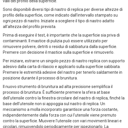
valli del profilo della superficie.
Sono disponibili diversi tipi di nastro di replica per diverse altezze di
profilo della superficie, come indicato dall'intervallo stampato su
ogni pezzo di nastro. Iniziate a scegliere il tipo di nastro adatto
all'altezza del profilo prevista.
Prima di eseguire il test, è importante che la superficie sia priva di
contaminanti. Il mastice di pulizia può essere utilizzato per
rimuovere polvere, detriti o residui di sabbiatura dalla superficie.
Premere con decisione il mastice sulla superficie e rimuoverlo.
Per iniziare, estrarre un singolo pezzo di nastro replica con supporto
adesivo dalla carta di rilascio e applicarlo sulla superficie sabbiata.
Premere le estremità adesive del nastro per tenerlo saldamente in
posizione durante il processo di brunitura.
Il nuovo strumento di brunitura ad alta precisione semplifica il
processo di brunitura. È sufficiente premere la sfera at base
dell'utensile contro la finestra circolare del nastro di replica, finché la
base dell'utensile non si appoggia sul nastro di replica. Un
meccanismo a molla incorporato garantisce una forza costante,
indipendentemente dalla forza con cui l'utensile viene premuto
contro la superficie. Muovere l'utensile con vari movimenti lineari e
circolari, rimuovendolo periodicamente per ispezionarlo. La