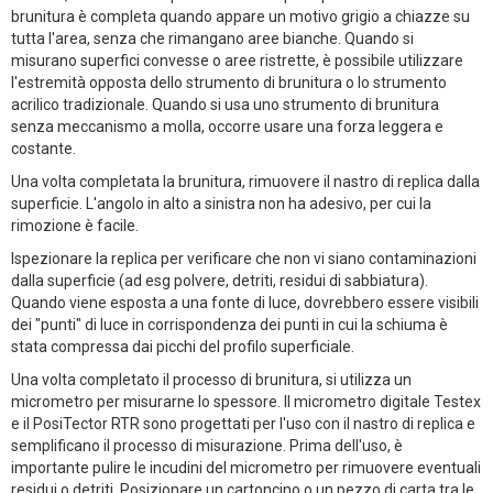
brunitura è completa quando appare un motivo grigio a chiazze su
tutta l'area, senza che rimangano aree bianche. Quando si
misurano superfici convesse o aree ristrette, è possibile utilizzare
l'estremità opposta dello strumento di brunitura o lo strumento
acrilico tradizionale. Quando si usa uno strumento di brunitura
senza meccanismo a molla, occorre usare una forza leggera e
costante.
Una volta completata la brunitura, rimuovere il nastro di replica dalla
superficie. L'angolo in alto a sinistra non ha adesivo, per cui la
rimozione è facile.
Ispezionare la replica per verificare che non vi siano contaminazioni
dalla superficie (ad esg polvere, detriti, residui di sabbiatura).
Quando viene esposta a una fonte di luce, dovrebbero essere visibili
dei "punti" di luce in corrispondenza dei punti in cui la schiuma è
stata compressa dai picchi del profilo superficiale.
Una volta completato il processo di brunitura, si utilizza un
micrometro per misurarne lo spessore. Il micrometro digitale Testex
e il PosiTector RTR sono progettati per l'uso con il nastro di replica e
semplificano il processo di misurazione. Prima dell'uso, è
importante pulire le incudini del micrometro per rimuovere eventuali
residui o detriti. Posizionare un cartoncino o un pezzo di carta tra le