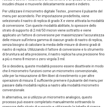
incudini chiuse e muoverle delicatamente avanti e indietro.
Per utilizzare il micrometro digitale Testex , premere il pulsante del
menu per accenderlo. Per impostazione predefinita, viene
selezionato il nastro di replica di grado X e viene attivata la modalità
di conversione. Con queste modalità abilitate, lo spessore dello
strato di supporto di 2 mil/50 micron viene sottratto e viene
applicato un fattore di conversione per massimizzare l'accuratezza
delle misure sull'intera gamma di ciascun grado di nastro di replica,
senza bisogno di calcolare la media delle misure di diversi gradi di
nastro di replica. Utilizzando il fattore di conversione e lo strumento
di brunitura ad alta precisione, il nastro replica ha una precisione fino
a più o meno 8 micron o zero virgola 3 mil.
Se si desidera, queste modalità possono essere disattivate in modo
che il micrometro funzioni come un micrometro convenzionale,
utile per la misurazione di film liberi di rivestimento o per altre
operazioni di misura. È sufficiente premere il pulsante del menu per
passare dalla modalità replica a nastro alla modalità micrometro
convenzionale.
In alternativa, se si utilizza un micrometro analogico, questo
processo può essere completato manualmente sottraendo lo
spessore dello strato di supporto e utilizzando la tabella di ricerca