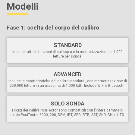
Modelli
Include dischi di prova in lega di alluminio dura e morbida e
piastra di livellamento per verificare il funzionamento del calibro.
Conforme agli standard nazionali e internazionali, compresi quelli
ASTM.
Fase 1: scelta del corpo del calibro
Versatile
Il corpo PosiTector accetta tutti i PosiTector
6000
,
200
,
STANDARD
RTR
,
SPG
,
DPM
,
IRT
,
SST
,
UTG
,
SHD
,
BHI
e sonde
GLS
per
Include tutte le funzioni di cui sopra e la memorizzazione di 1.000
una facile conversione da spessimetro per rivestimenti a
letture per sonda.
spessimetro per profili superficiali, misuratore di punto di
rugiada, tester di sali solubili, spessimetro a ultrasuoni
per pareti, tester di durezza o misuratore di brillantezza.
ADVANCED
Opzioni di calibrazione a 1 e 2 punti con
Cal Reset
per
Include le caratteristiche del calibro standard , con memorizzazione di
ripristinare le impostazioni di fabbrica
250.000 letture in un massimo di 1.000 lotti. Include WiFi e Bluetooth.
Lingue di visualizzazione
selezionabili
Display a rotazione automatica
con Flip Lock
SOLO SONDA
Potente
I corpi dei calibri PosiTector sono compatibili con l'intera gamma di
sonde PosiTector 6000, 200, DPM, IRT, SPG, RTR, SST, SHD, BHI e UTG .
Visualizzazione/aggiornamento continuo di media,
deviazione standard , min/max e numero di letture durante
la misurazione.
Cattura schermo: salva
100 immagini dello schermo per