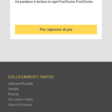
Un paraluce è incluso in ogni PosiTector PosiTector.
Per saperne di più
COLLEGAMENTI RAPIDI
Software PosiSoft
Vendite
Risorse
Chi siamo / Eventi
Cosa c'è di nuovo