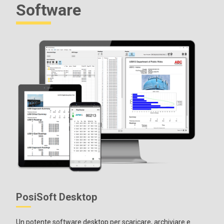
Software
Include TUTTE le caratteristiche illustrate sopra più...
Memorizzazione di 250.000 letture da sonde multiple in un
massimo di 1.000 lotti e sottobotti.
Auto Sub-Batch: crea automaticamente nuovi sub-batch
dopo aver effettuato il numero di letture desiderato.
Grafica in tempo reale dei dati di misura
Tastiera touchscreen per
rinominare
rapidamente
i lotti
,
aggiungere note e molto altro.
La tecnologia
WiFi
si sincronizza in modalità wireless con
PosiSoft.net e scarica gli aggiornamenti del software.
Tecnologia
Bluetooth
4.0
per il trasferimento dei dati a un
dispositivo mobile con l'app PosiTector o a una stampante
portatile opzionale.
API BLE
disponibile per l'integrazione in
software di terze parti.
Integrazione con software di terze parti
, droni, ROV, PLC
e dispositivi robotici utilizzando diversi protocolli di
comunicazionestandard .
Memorizzare le misure di spessore, profilo, ambiente,
PosiSoft Desktop
contaminazione salina, durezza e spessore della parete in
singoli lotti.
Un potente software desktop per scaricare, archiviare e