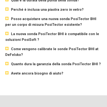
Qual è la durata della punta della sonda?
Risoluzione
0,1 Barcol
Precisione
± 2 Barcol
Perché è inclusa una piastra zero in vetro?
Dimensione*
127 x 66 x 25,4 mm (5" x 2,6" x 1")
Posso acquistare una nuova sonda PosiTector BHI
Peso*
137 g 4,9 once) senza batterie
per un corpo di misura PosiTector esistente?
Dimensione della
145 x 97 x 64 mm (5,7" x 3,8" x 2,5")
sonda
La nuova sonda PosiTector BHI è compatibile con le
Spazio per la sonda
140 mm (5,5")
soluzioni PosiSoft ?
Peso della sonda
400 g 14,1 oz)
Come vengono calibrate le sonde PosiTector BHI at
Visualizza le dimensioni
DeFelsko?
* Le dimensioni e il peso si riferiscono solo al corpo del calibro
PosiTector e non includono la sonda.
Quanto dura la garanzia della sonda PosiTector BHI ?
Avete ancora bisogno di aiuto?
Standard Modelli
Include TUTTE le caratteristiche illustrate sopra più...
Memorizzazione di 1.000 letture per sonda - le letture
memorizzate possono essere visualizzate o scaricate
Advanced Modelli