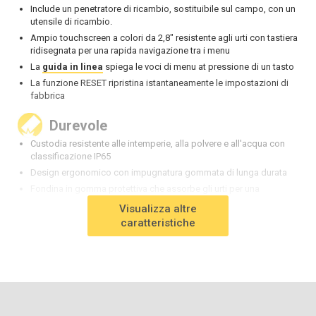
Include un penetratore di ricambio, sostituibile sul campo, con un
utensile di ricambio.
Ampio touchscreen a colori da 2,8" resistente agli urti con tastiera
ridisegnata per una rapida navigazione tra i menu
La
guida in linea
spiega le voci di menu at pressione di un tasto
La funzione RESET ripristina istantaneamente le impostazioni di
fabbrica
Durevole
Custodia resistente alle intemperie, alla polvere e all'acqua con
classificazione IP65
Design ergonomico con impugnatura gommata di lunga durata
Fondina in gomma protettiva che assorbe gli urti per una
maggiore resistenza agli impatti
Visualizza altre
Custodia rigida per il trasporto inclusa
caratteristiche
Due anni di garanzia sul corpo del calibro e sulla sonda
Preciso
Certificato di calibrazione incluso
La modalità Hi-RES aumenta la risoluzione del display per le
applicazioni di precisione.