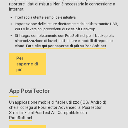
riportare i dati di misura. Non è necessaria la connessione a
Internet.
Tutti i calibri vengono forniti completi
di dischi di prova (2),
Interfaccia utente semplice e intuitiva
piastra di livellamento, tacchetta di ricambio con utensile di
Importazione delle letture direttamente dal calibro tramite USB,
ricambio, piastra di vetro, fondina protettiva in gomma, cinghia
WiFi o le versioni precedenti di PosiSoft Desktop.
da polso, 3 batterie AAA, istruzioni, custodia protettiva per il
Si integra completamente con PosiSoft.net per il backup e la
trasporto, schermo protettivo per le lenti, certificato di
sincronizzazione di lavori, lotti, letture e modelli di report nel
calibrazione Long Form, cavo USB, software PosiSoft ,
cloud.
Fare clic qui per saperne di più su PosiSoft.net
garanzia di due (2) anni.
Per
saperne di
più
App PosiTector
Un'applicazione mobile di facile utilizzo (iOS/ Android)
che si collega al PosiTector Advanced, al PosiTector
Smartlink o al PosiTest AT. Compatibile con
PosiSoft.net
.
Per ulteriori informazioni, consultare la
tabella di compatibilità delle sonde
.