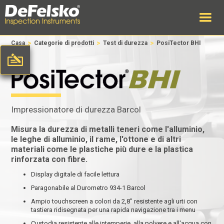
>
>
>
Casa
Categorie di prodotti
Test di durezza
PosiTector BHI
Impressionatore di durezza Barcol
Misura la durezza di metalli teneri come l'alluminio,
le leghe di alluminio, il rame, l'ottone e di altri
materiali come le plastiche più dure e la plastica
rinforzata con fibre.
Display digitale di facile lettura
Paragonabile al Durometro 934-1 Barcol
Ampio touchscreen a colori da 2,8" resistente agli urti con
tastiera ridisegnata per una rapida navigazione tra i menu
Custodia resistente alle intemperie, alla polvere e all'acqua con