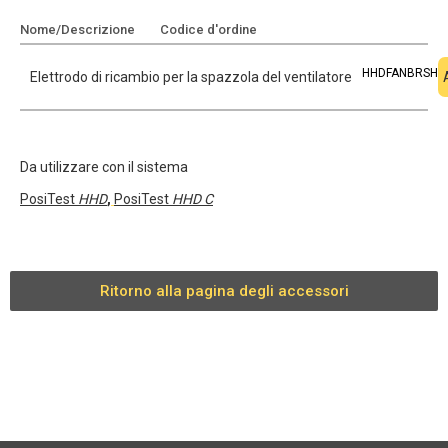
Nome/Descrizione
Codice d'ordine
Aggiungi al preventivo
HHDFANBRSH
Elettrodo di ricambio per la spazzola del ventilatore
Da utilizzare con il sistema
PosiTest
HHD
,
PosiTest
HHD C
Ritorno alla pagina degli accessori