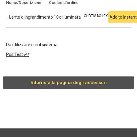
Nome/Descrizione
Codice d'ordine
Aggiungi al preventivo
CHDTMAG10X
Lente d'ingrandimento 10x illuminata
Add to Instan
Da utilizzare con il sistema
PosiTest
PT
Ritorno alla pagina degli accessori