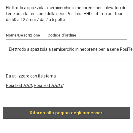
Elettrodo a spazzola a semicerchio in neoprene per i rilevatori di
ferie ad alta tensione della serie PosiTest HHD , ottimo per tubi
da 50 a 127 mm / da 2 a 5 pollici
Nome/Descrizione
Codice d'ordine
Aggiungi al preventivo
Elettrodo a spazzola a semicerchio in neoprene per la serie PosiTest
Da utilizzare con il sistema
PosiTest
HHD
,
PosiTest
HHD C
Ritorno alla pagina degli accessori